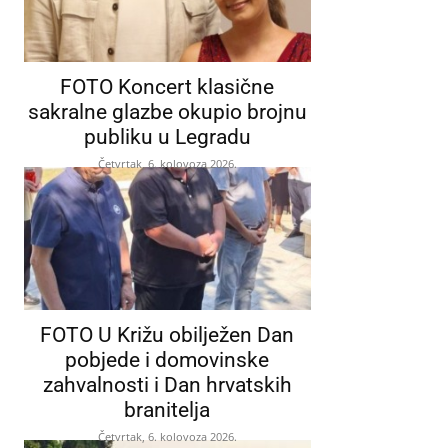
FOTO Koncert klasične
sakralne glazbe okupio brojnu
publiku u Legradu
Četvrtak, 6. kolovoza 2026.
FOTO U Križu obilježen Dan
pobjede i domovinske
zahvalnosti i Dan hrvatskih
branitelja
Četvrtak, 6. kolovoza 2026.