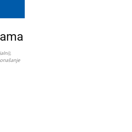
čkama
alni),
 ponašanje