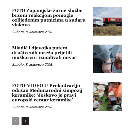
FOTO Županijske žurne službe
brzom reakcijom pomogle
ozlijeđenim putnicima u sudaru
vlakova
Subota, 8. kolovoza 2026.
Mladić i djevojka putem
društvenih mreža prijetili
muškarcu i iznuđivali novac
Subota, 8. kolovoza 2026.
FOTO-VIDEO U Prekodravlju
održan Međunarodni simpozij
keramike: ‘Ješkovo je pravi
europski centar keramike’
Subota, 8. kolovoza 2026.