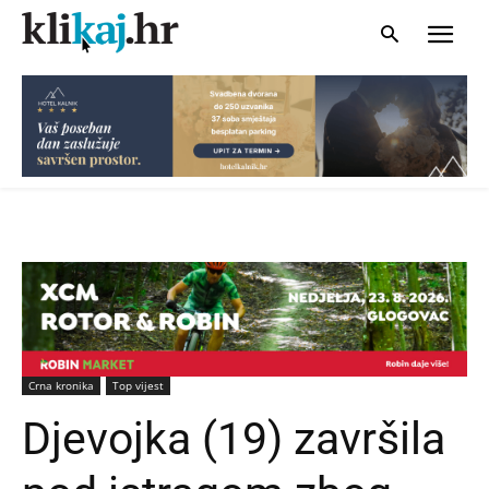
Crna kronika
Top vijest
Djevojka (19) završila