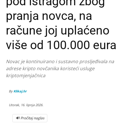
pod istragom zbog
pranja novca, na
račune joj uplaćeno
više od 100.000 eura
Novac je kontinuirano i sustavno prosljeđivala na
adrese kripto novčanika koristeći usluge
kriptomjenjačnica
By
Klikaj.hr
Utorak, 16. lipnja 2026.
🔊 Pročitaj naglas