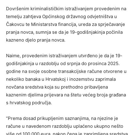
Dovršenim kriminalističkim istraživanjem provedenim na
temelju zahtjeva Općinskog državnog odvjetništva u
Čakovcu te Ministarstva financija, ureda za sprječavanje
pranja novca, sumnja se da je 19-godišnjakinja počinila
kazneno djelo pranja novca.
Naime, provedenim istraživanjem utvrđeno je da je 19-
godišnjakinja u razdoblju od srpnja do prosinca 2025.
godine na svoje osobne transakcijske račune otvorene u
nekoliko banaka u Hrvatskoj i inozemstvu zaprimala
novčana sredstva koja su prethodno pribavljena
kaznenim djelima prijevara na štetu većeg broja građana
s hrvatskog područja.
“Prema dosad prikupljenim saznanjima, na njezine je
račune u navedenom razdoblju uplaćeno ukupno nešto
više od 100.000 eura, nakon čega je zaprimljena sredstva