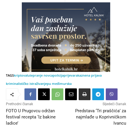
TAGS
kriptovalute
pranje novca
policija
prijevara
kaznena prijava
kriminalističko istraživanje
pu međimurska
Prethodni članak
Sljedeći članak
FOTO U Prugovcu održan
Predstava ‘Tri praščića’ za
festival recepta ‘Iz bakine
najmlađe u Koprivničkom
ladice’
Ivancu