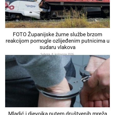
FOTO Županijske žurne službe brzom
reakcijom pomogle ozlijeđenim putnicima u
sudaru vlakova
Subota, 8. kolovoza 2026.
Mladić i djevojka putem društvenih mreža