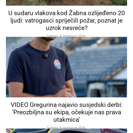
U sudaru vlakova kod Žabna ozlijeđeno 20
ljudi: vatrogasci spriječili požar, poznat je
uzrok nesreće?
Subota, 8. kolovoza 2026.
VIDEO Gregurina najavio susjedski derbi:
‘Preozbiljna su ekipa, očekuje nas prava
utakmica’
Subota, 8. kolovoza 2026.