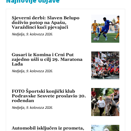
Najnovije objave
Sjeverni derbi: Slaven Belupo
doživio potop na Apašu,
Varaždinci kući pjevajući
Nedjelja, 9. kolovoza 2026.
Gusari iz Komina i Crni Put
zajedno ušli u cilj 29. Maratona
Lađa
Nedjelja, 9. kolovoza 2026.
FOTO Športski konjički klub
Podravske Sesvete proslavio 20.
rođendan
Nedjelja, 9. kolovoza 2026.
Automobil isključen iz prometa,