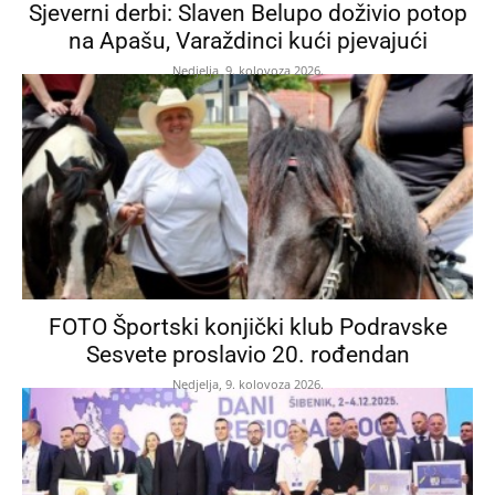
Sjeverni derbi: Slaven Belupo doživio potop
na Apašu, Varaždinci kući pjevajući
Nedjelja, 9. kolovoza 2026.
FOTO Športski konjički klub Podravske
Sesvete proslavio 20. rođendan
Nedjelja, 9. kolovoza 2026.