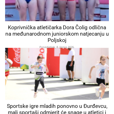
Koprivnička atletičarka Dora Čolig odlična
na međunarodnom juniorskom natjecanju u
Poljskoj
Ponedjeljak, 8. lipnja 2026.
Sportske igre mladih ponovno u Đurđevcu,
mali sportaši odmjerit će snage u atletici i