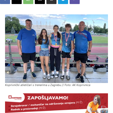
Koprivnički atletičari s trenerima u Zagrebu // Foto: AK Koprivnica