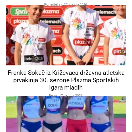
Ponedjeljak, 27. srpnja 2026.
Franka Sokač iz Križevaca državna atletska
prvakinja 30. sezone Plazma Sportskih
igara mladih
Petak, 17. srpnja 2026.