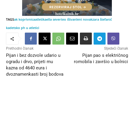
TAGS
ak koprivnica
atletika
ella sever
teo ištvan
leni novak
zara štefanić
kadetsko ph u atletici
Prethodni članak
Sljedeći članak
Pijan i bez dozvole udario u
Pijan pao s električnog
ogradu i drvo, prijeti mu
romobila i završio u bolnici
kazna od 4640 eura i
dvoznamenkasti broj bodova