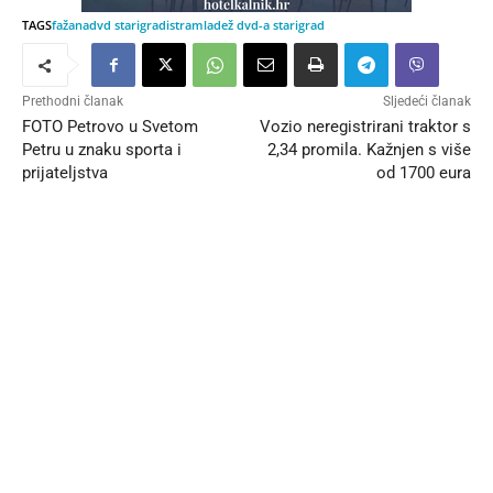
TAGS
fažana
dvd starigrad
istra
mladež dvd-a starigrad
Prethodni članak
Sljedeći članak
FOTO Petrovo u Svetom
Vozio neregistrirani traktor s
Petru u znaku sporta i
2,34 promila. Kažnjen s više
prijateljstva
od 1700 eura