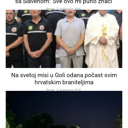
sa Slavenom: ‘Sve ovo mi puno znači’
Petak, 7. kolovoza 2026.
Na svetoj misi u Goli odana počast svim
hrvatskim braniteljima
Petak, 7. kolovoza 2026.