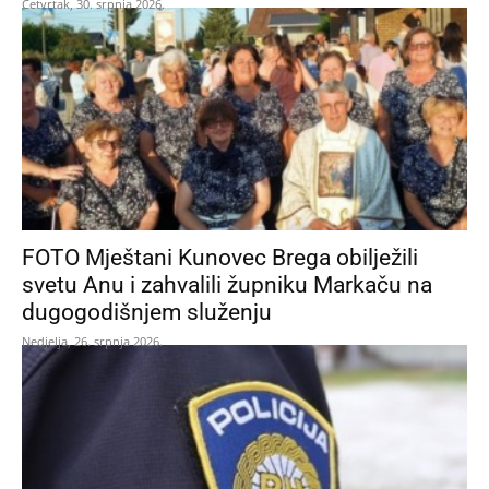
Četvrtak, 30. srpnja 2026.
FOTO Mještani Kunovec Brega obilježili
svetu Anu i zahvalili župniku Markaču na
dugogodišnjem služenju
Nedjelja, 26. srpnja 2026.