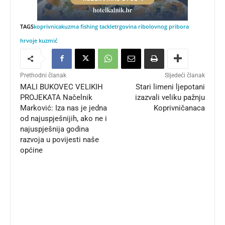
TAGS
koprivnica
kuzma fishing tackle
trgovina ribolovnog pribora
hrvoje kuzmić
Prethodni članak
Sljedeći članak
MALI BUKOVEC VELIKIH
Stari limeni ljepotani
PROJEKATA Načelnik
izazvali veliku pažnju
Marković: Iza nas je jedna
Koprivničanaca
od najuspješnijih, ako ne i
najuspješnija godina
razvoja u povijesti naše
općine