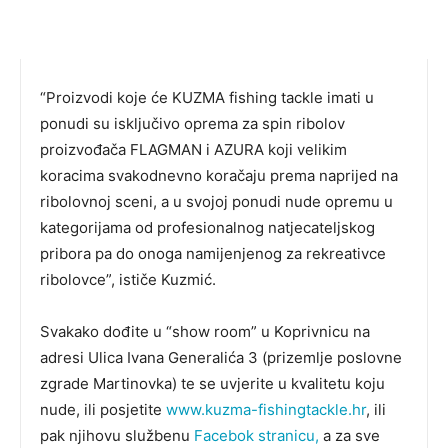
“Proizvodi koje će KUZMA fishing tackle imati u
ponudi su isključivo oprema za spin ribolov
proizvođača FLAGMAN i AZURA koji velikim
koracima svakodnevno koračaju prema naprijed na
ribolovnoj sceni, a u svojoj ponudi nude opremu u
kategorijama od profesionalnog natjecateljskog
pribora pa do onoga namijenjenog za rekreativce
ribolovce”, ističe Kuzmić.
Svakako dođite u “show room” u Koprivnicu na
adresi Ulica Ivana Generalića 3 (prizemlje poslovne
zgrade Martinovka) te se uvjerite u kvalitetu koju
nude, ili posjetite
www.kuzma-fishingtackle.hr
, ili
pak njihovu službenu
Facebok stranicu,
a za sve