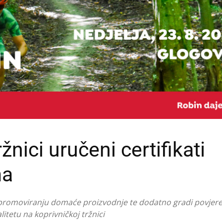
nici uručeni certifikati
ma
ak u promoviranju domaće proizvodnje te dodatno gradi povje
itetu na koprivničkoj tržnici