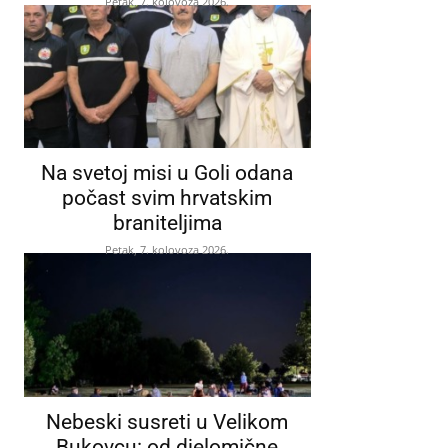
Petak, 7. kolovoza 2026.
Na svetoj misi u Goli odana
počast svim hrvatskim
braniteljima
Petak, 7. kolovoza 2026.
Nebeski susreti u Velikom
Bukovcu: od djelomične