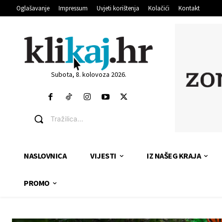
Oglašavanje
Impressum
Uvjeti korištenja
Kolačići
Kontakt
Subota, 8. kolovoza 2026.
Tražilica...
NASLOVNICA
VIJESTI
IZ NAŠEG KRAJA
PROMO