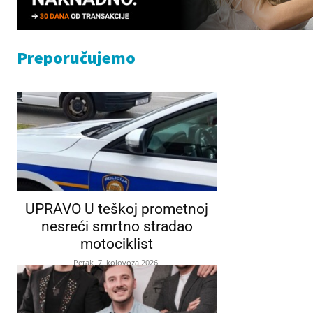
Preporučujemo
UPRAVO U teškoj prometnoj
nesreći smrtno stradao
motociklist
Petak, 7. kolovoza 2026.