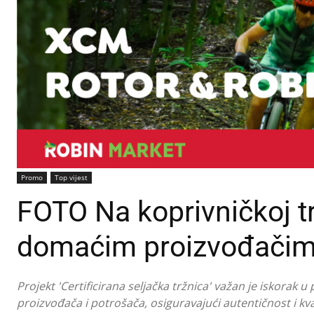
Promo
Top vijest
FOTO Na koprivničkoj trž
domaćim proizvođači
Projekt 'Certificirana seljačka tržnica' važan je iskor
proizvođača i potrošača, osiguravajući autentičnost i kval