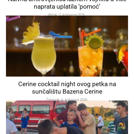
naprata uplatila ‘pomoć’
Petak, 7. kolovoza 2026.
Cerine cocktail night ovog petka na
sunčalištu Bazena Cerine
Četvrtak, 6. kolovoza 2026.