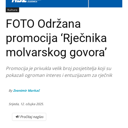
Kultura
FOTO Održana
promocija ‘Rječnika
molvarskog govora’
Promocija je privukla velik broj posjetitelja koji su
pokazali ogroman interes i entuzijazam za rječnik
By
Zvonimir Markač
Srijeda, 12. ožujka 2025.
🔊 Pročitaj naglas