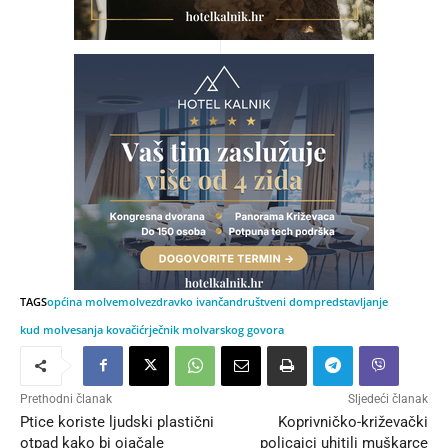
TAGS
općina molve
molve
zdravko ivančan
društveni dom
predstavljanje
kud molve
sanja kovačić
rječnik molvarskog govora
Prethodni članak
Sljedeći članak
Ptice koriste ljudski plastični
Koprivničko-križevački
otpad kako bi ojačale
policajci uhitili muškarce