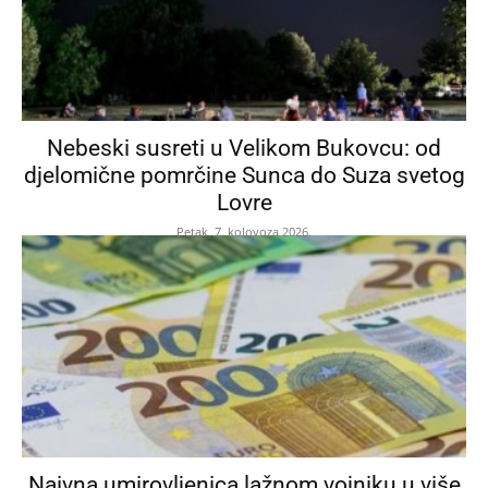
Nebeski susreti u Velikom Bukovcu: od
djelomične pomrčine Sunca do Suza svetog
Lovre
Petak, 7. kolovoza 2026.
Naivna umirovljenica lažnom vojniku u više