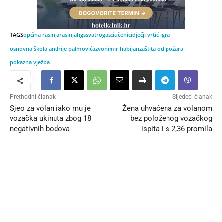
TAGS
općina rasinja
rasinja
hgss
vatrogasci
učenici
dječji vrtić igra
osnovna škola andrije palmovića
zvonimir habijan
zaštita od požara
pokazna vježba
Prethodni članak
Sljedeći članak
Sjeo za volan iako mu je
Žena uhvaćena za volanom
vozačka ukinuta zbog 18
bez položenog vozačkog
negativnih bodova
ispita i s 2,36 promila