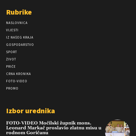
Rubrike
NASLOVNICA
VIJESTI
IZ NAŠEG KRAJA
GOSPODARSTVO
SPORT
ŽIVOT
PRIČE
CRNA KRONIKA
FOTO-VIDEO
PROMO
Izbor urednika
FOTO-VIDEO Močilski župnik mons.
Leonard Markač proslavio zlatnu misu u
rodnom Goričanu