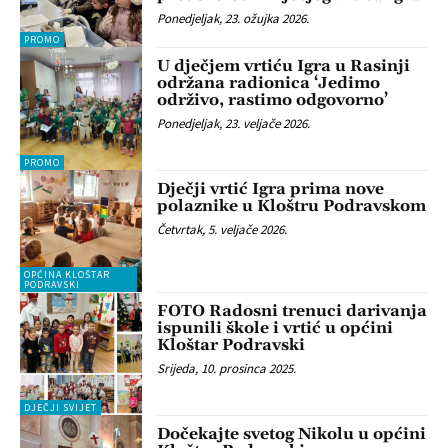
Ponedjeljak, 23. ožujka 2026.
PROMO
U dječjem vrtiću Igra u Rasinji
održana radionica ‘Jedimo
održivo, rastimo odgovorno’
Ponedjeljak, 23. veljače 2026.
PROMO
Dječji vrtić Igra prima nove
polaznike u Kloštru Podravskom
Četvrtak, 5. veljače 2026.
OPĆINA KLOŠTAR
PODRAVSKI
FOTO Radosni trenuci darivanja
ispunili škole i vrtić u općini
Kloštar Podravski
Srijeda, 10. prosinca 2025.
DJEČJI SVIJET
Dočekajte svetog Nikolu u općini