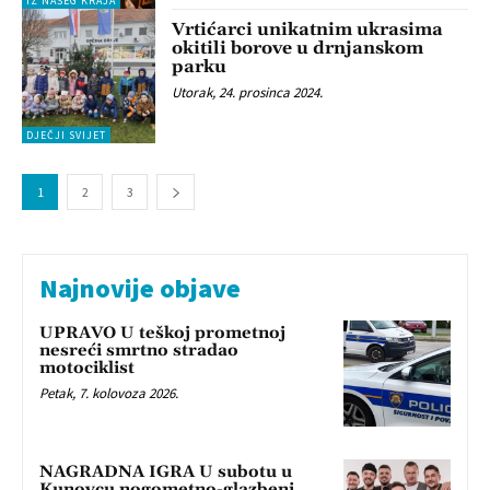
IZ NAŠEG KRAJA
Vrtićarci unikatnim ukrasima
okitili borove u drnjanskom
parku
Utorak, 24. prosinca 2024.
DJEČJI SVIJET
1
2
3
Najnovije objave
UPRAVO U teškoj prometnoj
nesreći smrtno stradao
motociklist
Petak, 7. kolovoza 2026.
NAGRADNA IGRA U subotu u
Kunovcu nogometno-glazbeni