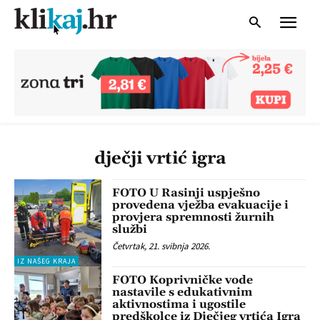
dječji vrtić igra
FOTO U Rasinji uspješno
provedena vježba evakuacije i
provjera spremnosti žurnih
službi
Četvrtak, 21. svibnja 2026.
IZ NAŠEG KRAJA
FOTO Koprivničke vode
nastavile s edukativnim
aktivnostima i ugostile
predškolce iz Dječjeg vrtića Igra