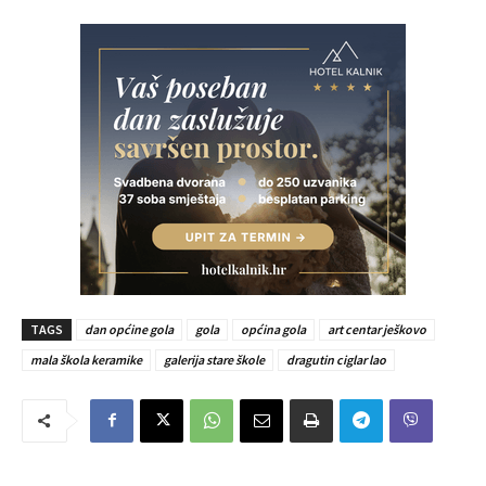
TAGS
dan općine gola
gola
općina gola
art centar ješkovo
mala škola keramike
galerija stare škole
dragutin ciglar lao