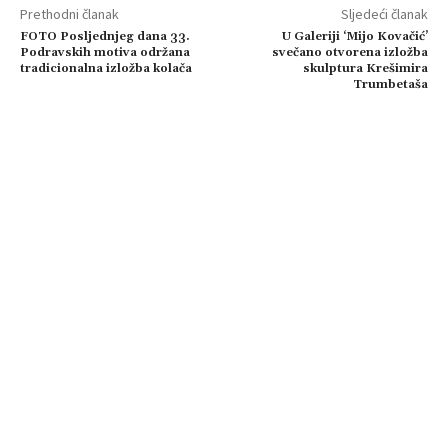
Prethodni članak
Sljedeći članak
FOTO Posljednjeg dana 33.
U Galeriji ‘Mijo Kovačić’
Podravskih motiva održana
svečano otvorena izložba
tradicionalna izložba kolača
skulptura Krešimira
Trumbetaša