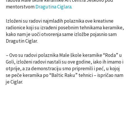
mentorstvom
Dragutina Ciglara
.
Izloženi su radovi najmlađih polaznika ove kreativne
radionice koji su izrađeni posebnim tehnikama keramike,
kako nam je uoči otvorenja same izložbe pojasnio sam
Dragutin Ciglar.
– Ovo su radovi polaznika Male škole keramike “Roda” u
Goli, izloženi radovi nastali su ove godine, iako ih imamo i
otprije, a za demonstraciju smo pripremili i peć, u kojoj
se peče keramika po “Baltic Raku” tehnici – ispričao nam
je Ciglar.