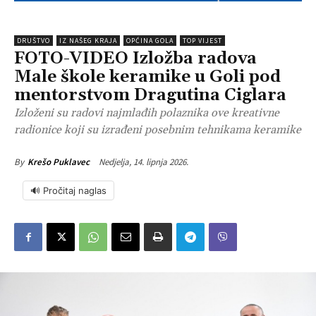
DRUŠTVO
IZ NAŠEG KRAJA
OPĆINA GOLA
TOP VIJEST
FOTO-VIDEO Izložba radova
Male škole keramike u Goli pod
mentorstvom Dragutina Ciglara
Izloženi su radovi najmlađih polaznika ove kreativne
radionice koji su izrađeni posebnim tehnikama keramike
Nedjelja, 14. lipnja 2026.
By
Krešo Puklavec
🔊 Pročitaj naglas