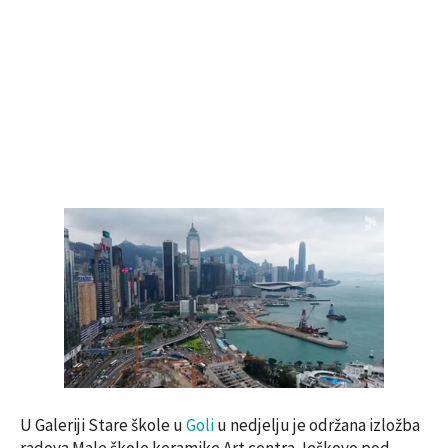
U Galeriji Stare škole u
Goli
u nedjelju je održana izložba
radova Male škole keramike Art centra Ješkovo pod