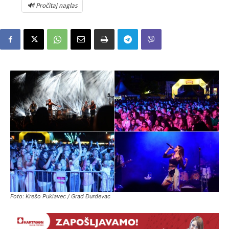
🔊 Pročitaj naglas
Foto: Krešo Puklavec / Grad Đurđevac