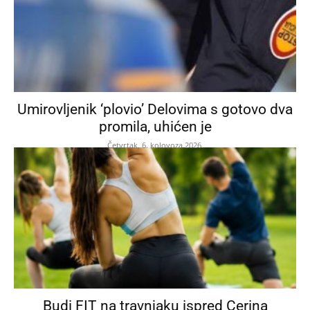
Umirovljenik ‘plovio’ Delovima s gotovo dva
promila, uhićen je
Četvrtak, 6. kolovoza 2026.
Budi FIT na travnjaku ispred Cerina