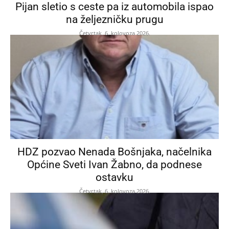
Pijan sletio s ceste pa iz automobila ispao
na željezničku prugu
Četvrtak, 6. kolovoza 2026.
HDZ pozvao Nenada Bošnjaka, načelnika
Općine Sveti Ivan Žabno, da podnese
ostavku
Četvrtak, 6. kolovoza 2026.