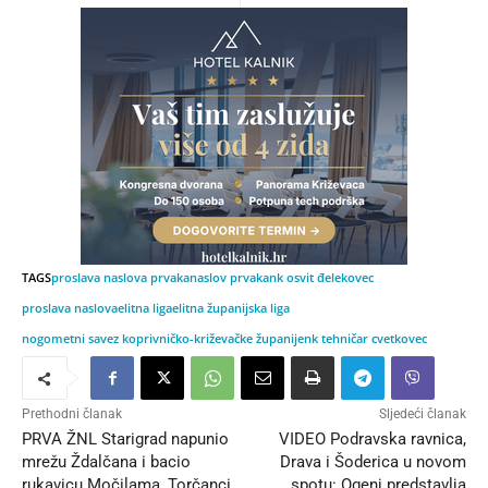
TAGS
proslava naslova prvaka
naslov prvaka
nk osvit đelekovec
proslava naslova
elitna liga
elitna županijska liga
nogometni savez koprivničko-križevačke županije
nk tehničar cvetkovec
Prethodni članak
Sljedeći članak
PRVA ŽNL Starigrad napunio
VIDEO Podravska ravnica,
mrežu Ždalčana i bacio
Drava i Šoderica u novom
rukavicu Močilama, Torčanci
spotu: Ogenj predstavlja