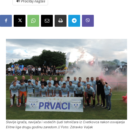
🔊 Pročitaj naglas
Slavlje igrača, navijača i vodećih ljudi tehničara iz Cvetkovca nakon osvajanja
Elitne lige drugu godinu zaredom // Foto: Zdravko Vuljak