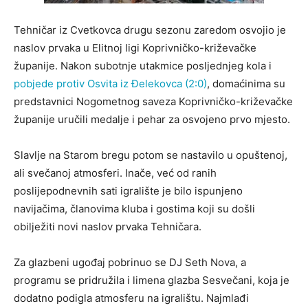
Tehničar iz Cvetkovca drugu sezonu zaredom osvojio je
naslov prvaka u Elitnoj ligi Koprivničko-križevačke
županije. Nakon subotnje utakmice posljednjeg kola i
pobjede protiv Osvita iz Đelekovca (2:0)
, domaćinima su
predstavnici Nogometnog saveza Koprivničko-križevačke
županije uručili medalje i pehar za osvojeno prvo mjesto.
Slavlje na Starom bregu potom se nastavilo u opuštenoj,
ali svečanoj atmosferi. Inače, već od ranih
poslijepodnevnih sati igralište je bilo ispunjeno
navijačima, članovima kluba i gostima koji su došli
obilježiti novi naslov prvaka Tehničara.
Za glazbeni ugođaj pobrinuo se DJ Seth Nova, a
programu se pridružila i limena glazba Sesvečani, koja je
dodatno podigla atmosferu na igralištu. Najmlađi