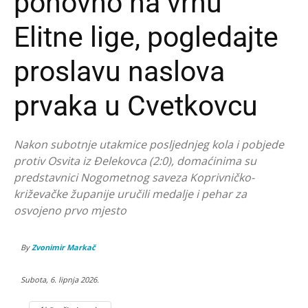
ponovno na vrhu
Elitne lige, pogledajte
proslavu naslova
prvaka u Cvetkovcu
Nakon subotnje utakmice posljednjeg kola i pobjede
protiv Osvita iz Đelekovca (2:0), domaćinima su
predstavnici Nogometnog saveza Koprivničko-
križevačke županije uručili medalje i pehar za
osvojeno prvo mjesto
By
Zvonimir Markač
Subota, 6. lipnja 2026.