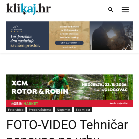
Foto-video
Preporučujemo
Nogomet
Top vijest
FOTO-VIDEO Tehničar