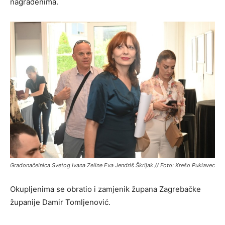
nagrađenima.
Gradonačelnica Svetog Ivana Zeline Eva Jendriš Škrljak // Foto: Krešo Puklavec
Okupljenima se obratio i zamjenik župana Zagrebačke
županije Damir Tomljenović.