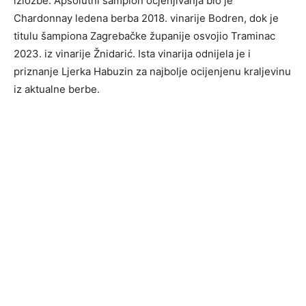
izložbe. Apsolutni šampion ocjenjivanja bio je
Chardonnay ledena berba 2018. vinarije Bodren, dok je
titulu šampiona Zagrebačke županije osvojio Traminac
2023. iz vinarije Žnidarić. Ista vinarija odnijela je i
priznanje Ljerka Habuzin za najbolje ocijenjenu kraljevinu
iz aktualne berbe.