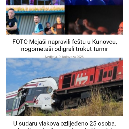
FOTO Mejaši napravili feštu u Kunovcu,
nogometaši odigrali trokut-turnir
Nedjelja, 9. kolovoza 2026.
U sudaru vlakova ozlijeđeno 25 osoba,