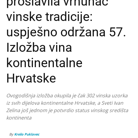
proslavila vrhunac
vinske tradicije:
uspješno održana 57.
Izložba vina
kontinentalne
Hrvatske
Ovogodišnja izložba okupila je čak 302 vinska uzorka
iz svih dijelova kontinentalne Hrvatske, a Sveti Ivan
Zelina još jednom je potvrdio status vinskog središta
kontinenta
By
Krešo Puklavec