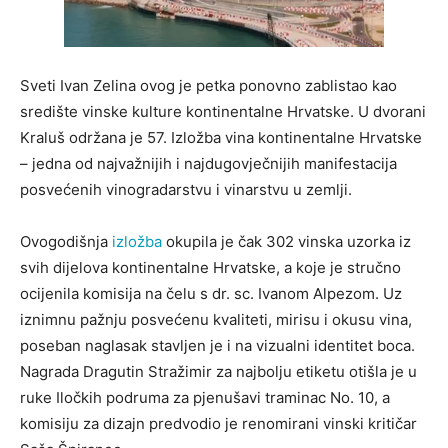
Sveti Ivan Zelina ovog je petka ponovno zablistao kao
središte vinske kulture kontinentalne Hrvatske. U dvorani
Kraluš održana je 57. Izložba vina kontinentalne Hrvatske
– jedna od najvažnijih i najdugovječnijih manifestacija
posvećenih vinogradarstvu i vinarstvu u zemlji.
Ovogodišnja
izložba
okupila je čak 302 vinska uzorka iz
svih dijelova kontinentalne Hrvatske, a koje je stručno
ocijenila komisija na čelu s dr. sc. Ivanom Alpezom. Uz
iznimnu pažnju posvećenu kvaliteti, mirisu i okusu vina,
poseban naglasak stavljen je i na vizualni identitet boca.
Nagrada Dragutin Stražimir za najbolju etiketu otišla je u
ruke Iločkih podruma za pjenušavi traminac No. 10, a
komisiju za dizajn predvodio je renomirani vinski kritičar