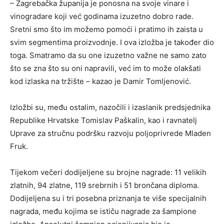
– Zagrebačka županija je ponosna na svoje vinare i
vinogradare koji već godinama izuzetno dobro rade.
Sretni smo što im možemo pomoći i pratimo ih zaista u
svim segmentima proizvodnje. I ova izložba je također dio
toga. Smatramo da su one izuzetno važne ne samo zato
što se zna što su oni napravili, već im to može olakšati
kod izlaska na tržište – kazao je Damir Tomljenović.
Izložbi su, među ostalim, nazočili i izaslanik predsjednika
Republike Hrvatske Tomislav Paškalin, kao i ravnatelj
Uprave za stručnu podršku razvoju poljoprivrede Mladen
Fruk.
Tijekom večeri dodijeljene su brojne nagrade: 11 velikih
zlatnih, 94 zlatne, 119 srebrnih i 51 brončana diploma.
Dodijeljena su i tri posebna priznanja te više specijalnih
nagrada, među kojima se ističu nagrade za šampione