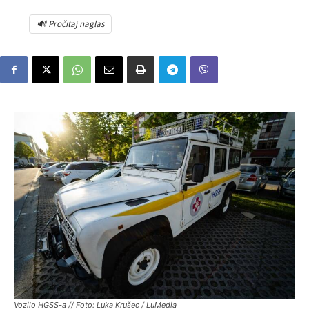
🔊 Pročitaj naglas
Vozilo HGSS-a // Foto: Luka Krušec / LuMedia