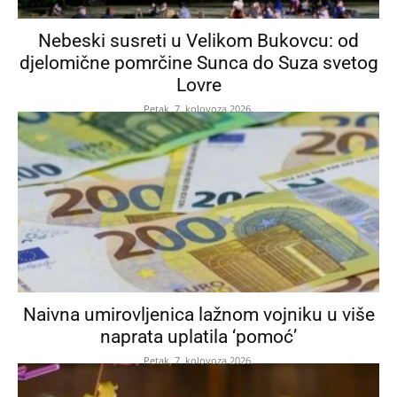
Nebeski susreti u Velikom Bukovcu: od
djelomične pomrčine Sunca do Suza svetog
Lovre
Petak, 7. kolovoza 2026.
Naivna umirovljenica lažnom vojniku u više
naprata uplatila ‘pomoć’
Petak, 7. kolovoza 2026.