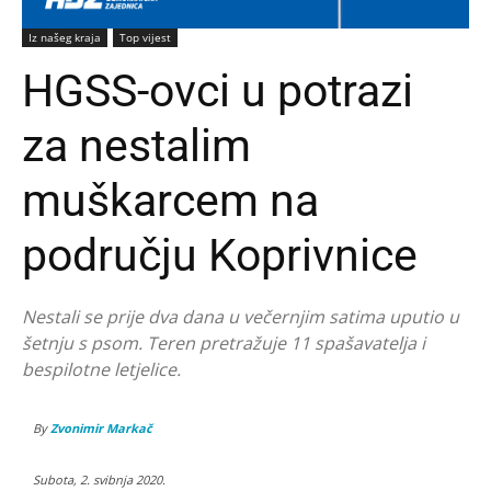
Iz našeg kraja
Top vijest
HGSS-ovci u potrazi
za nestalim
muškarcem na
području Koprivnice
Nestali se prije dva dana u večernjim satima uputio u
šetnju s psom. Teren pretražuje 11 spašavatelja i
bespilotne letjelice.
By
Zvonimir Markač
Subota, 2. svibnja 2020.