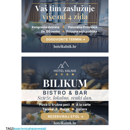
TAGS
koprivnica
hgss
nestali