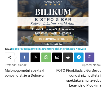
TAGS
rk podravka
liga prvakinja
transfer
pojačanje
Aissatou Kouyate
Prethodni članak
Sljedeći članak
Malonogometni spektakl
FOTO Picokijada u Đurđevcu
ponovno stiže u Dubravu
donosi niz noviteta i
spektakularnu izvedbu
Legende o Picokima