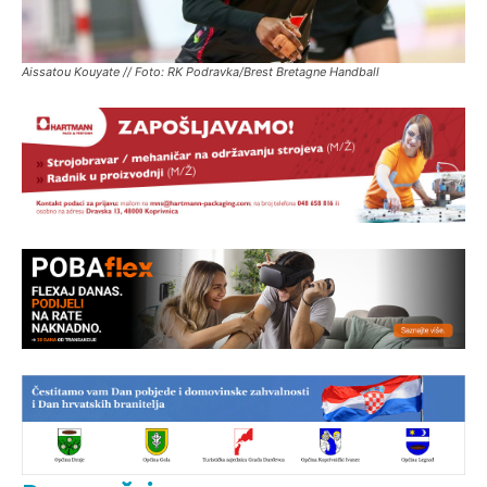
Aissatou Kouyate // Foto: RK Podravka/Brest Bretagne Handball