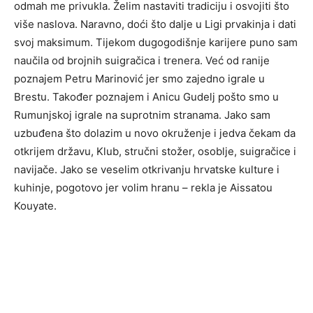
odmah me privukla. Želim nastaviti tradiciju i osvojiti što
više naslova. Naravno, doći što dalje u Ligi prvakinja i dati
svoj maksimum. Tijekom dugogodišnje karijere puno sam
naučila od brojnih suigračica i trenera. Već od ranije
poznajem Petru Marinović jer smo zajedno igrale u
Brestu. Također poznajem i Anicu Gudelj pošto smo u
Rumunjskoj igrale na suprotnim stranama. Jako sam
uzbuđena što dolazim u novo okruženje i jedva čekam da
otkrijem državu, Klub, stručni stožer, osoblje, suigračice i
navijače. Jako se veselim otkrivanju hrvatske kulture i
kuhinje, pogotovo jer volim hranu – rekla je Aissatou
Kouyate.