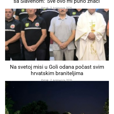
sa Slavenom: ‘Sve ovo mi puno znači’
Petak, 7. kolovoza 2026.
Na svetoj misi u Goli odana počast svim
hrvatskim braniteljima
Petak, 7. kolovoza 2026.