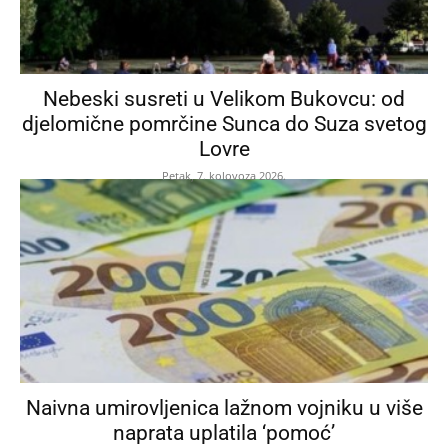
Nebeski susreti u Velikom Bukovcu: od
djelomične pomrčine Sunca do Suza svetog
Lovre
Petak, 7. kolovoza 2026.
Naivna umirovljenica lažnom vojniku u više
naprata uplatila ‘pomoć’