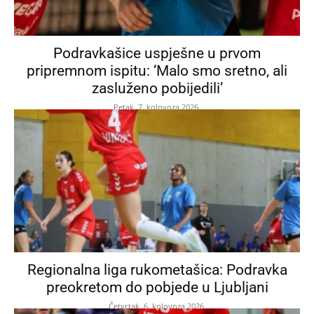
Podravkašice uspješne u prvom
pripremnom ispitu: ‘Malo smo sretno, ali
zasluženo pobijedili’
Petak, 7. kolovoza 2026.
Regionalna liga rukometašica: Podravka
preokretom do pobjede u Ljubljani
Četvrtak, 6. kolovoza 2026.