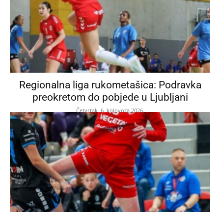
Regionalna liga rukometašica: Podravka
preokretom do pobjede u Ljubljani
Četvrtak, 6. kolovoza 2026.