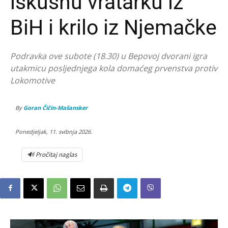
iskusnu vratarku iz
BiH i krilo iz Njemačke
Podravka ove subote (18.30) u Bepovoj dvorani igra
utakmicu posljednjega kola domaćeg prvenstva protiv
Lokomotive
By
Goran Čičin-Mašansker
Ponedjeljak, 11. svibnja 2026.
🔊 Pročitaj naglas