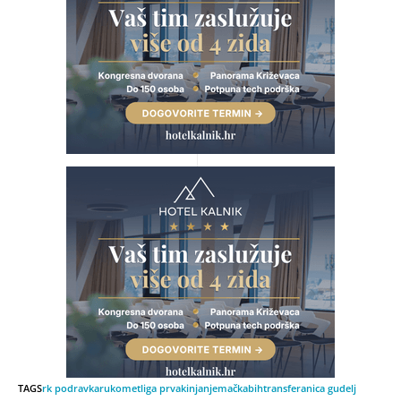
TAGS
rk podravka
rukomet
liga prvakinja
njemačka
bih
transfer
anica gudelj