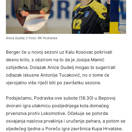
Anica Gudelj // Foto: RK Podravka
Berger će u novoj sezoni uz Kalu Kosovac pokrivati
desno krilo, s obzirom na to da je Josipa Mamić
ozlijeđena. Dolazak Anice Gudelj mogao bi sugerirati
odlazak iskusne Antonije Tucaković, no o tome će
vjerojatno više riječi biti po završetku sezone.
Podsjećamo, Podravka ove subote (18.30) u Bepovoj
dvorani igra utakmicu posljednjega kola domaćeg
prvenstva protiv Lokomotive. Očekuje se potvrda
osvajanja naslova prvakinja i uručenje pehara, a potom se
sljedećeg tjedna u Poreču igra završnica Kupa Hrvatske.