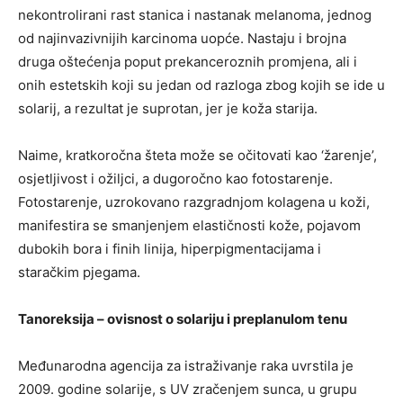
nekontrolirani rast stanica i nastanak melanoma, jednog
od najinvazivnijih karcinoma uopće. Nastaju i brojna
druga oštećenja poput prekanceroznih promjena, ali i
onih estetskih koji su jedan od razloga zbog kojih se ide u
solarij, a rezultat je suprotan, jer je koža starija.
Naime, kratkoročna šteta može se očitovati kao ‘žarenje’,
osjetljivost i ožiljci, a dugoročno kao fotostarenje.
Fotostarenje, uzrokovano razgradnjom kolagena u koži,
manifestira se smanjenjem elastičnosti kože, pojavom
dubokih bora i finih linija, hiperpigmentacijama i
staračkim pjegama.
Tanoreksija – ovisnost o solariju i preplanulom tenu
Međunarodna agencija za istraživanje raka uvrstila je
2009. godine solarije, s UV zračenjem sunca, u grupu