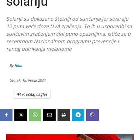
solariju
Solariji su dokazano štetniji od sunčanja jer stvaraju
12 puta veće doze UVA zračenja. To ih u usporedbi sa
sunčevim zračenjem čini puno opasnijima, ističe se u
recentnom Nacionalnom programu prevencije i
ranog otkrivanja melanoma
By
Hina
Utorak, 18. lipnja 2024.
🔊 Pročitaj naglas