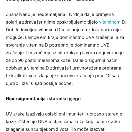
Znanstveno je neutemeljena i tvrdnja da je primjena
solarija zdrava jer njime opskrbljujemo tijelo
vitaminom
D.
Dobiti dovoljno vitamina D u solariju na zdrav način nije
moguće. Lampe emitiraju dominantno UVA zračenje, a za
stvaranje vitamina D potrebno je dominantno UVB
zračenje. UV zračenje iz bilo kakvog izvora odgovorno je
za do 90 posto melanoma kože. Daleko sigurniji način
dobivanja vitamina D zdrava je i uravnotežena prehrana
te kratkotrajno izlaganje sunčevu zračenju prije 10 sati
ujutro i iza 16 sati poslije podne.
Hiperpigmentacija i staračke pjege
UV zrake izazivaju oslabljeni imunitet i ubrzano starenje
kože. Oštećuju DNA u stanicama kože koja pamti svako
izlaganje suncu tijekom života. To može izazvati