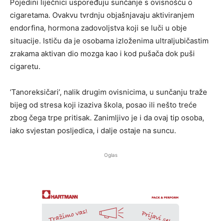
Pojedini liječnici uspoređuju sunčanje s ovisnošću o
cigaretama. Ovakvu tvrdnju objašnjavaju aktiviranjem
endorfina, hormona zadovoljstva koji se luči u obje
situacije. Ističu da je osobama izloženima ultraljubičastim
zrakama aktivan dio mozga kao i kod pušača dok puši
cigaretu.
‘Tanoreksičari’, nalik drugim ovisnicima, u sunčanju traže
bijeg od stresa koji izaziva škola, posao ili nešto treće
zbog čega trpe pritisak. Zanimljivo je i da ovaj tip osoba,
iako svjestan posljedica, i dalje ostaje na suncu.
Oglas