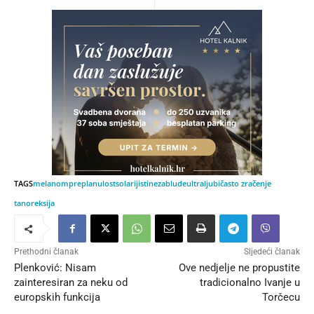
TAGS
melanom
preplanulost
solarij
istine
zablude
ultraljubičasto zračenje
tanoreksija
Prethodni članak
Sljedeći članak
Plenković: Nisam
Ove nedjelje ne propustite
zainteresiran za neku od
tradicionalno Ivanje u
europskih funkcija
Torčecu