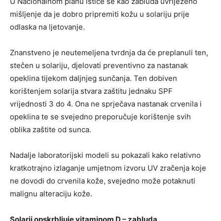
U Nacionalnom planu ističe se kao zabluda uvriježeno
mišljenje da je dobro pripremiti kožu u solariju prije
odlaska na ljetovanje.
Znanstveno je neutemeljena tvrdnja da će preplanuli ten,
stečen u solariju, djelovati preventivno za nastanak
opeklina tijekom daljnjeg sunčanja. Ten dobiven
korištenjem solarija stvara zaštitu jednaku SPF
vrijednosti 3 do 4. Ona ne sprječava nastanak crvenila i
opeklina te se svejedno preporučuje korištenje svih
oblika zaštite od sunca.
Nadalje laboratorijski modeli su pokazali kako relativno
kratkotrajno izlaganje umjetnom izvoru UV zračenja koje
ne dovodi do crvenila kože, svejedno može potaknuti
malignu alteraciju kože.
Solarij opskrbljuje vitaminom D – zabluda