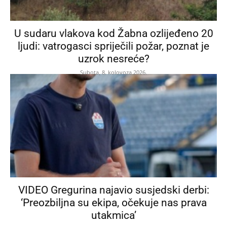
U sudaru vlakova kod Žabna ozlijeđeno 20
ljudi: vatrogasci spriječili požar, poznat je
uzrok nesreće?
Subota, 8. kolovoza 2026.
VIDEO Gregurina najavio susjedski derbi:
‘Preozbiljna su ekipa, očekuje nas prava
utakmica’