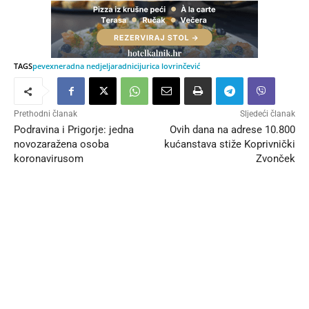
TAGS
pevex
neradna nedjelja
radnici
jurica lovrinčević
Prethodni članak
Sljedeći članak
Podravina i Prigorje: jedna
Ovih dana na adrese 10.800
novozaražena osoba
kućanstava stiže Koprivnički
koronavirusom
Zvonček