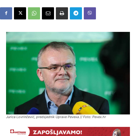
Jurica Lovrinčević, predsjednik Uprave Pevexa // Foto: Pevex.hr