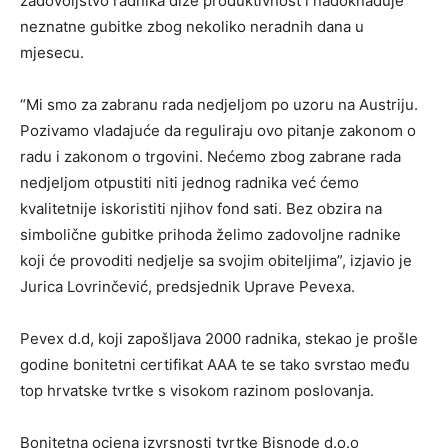
zadovoljstvo radnika diže produktivnost i nadoknađuje
neznatne gubitke zbog nekoliko neradnih dana u
mjesecu.
“Mi smo za zabranu rada nedjeljom po uzoru na Austriju.
Pozivamo vladajuće da reguliraju ovo pitanje zakonom o
radu i zakonom o trgovini. Nećemo zbog zabrane rada
nedjeljom otpustiti niti jednog radnika već ćemo
kvalitetnije iskoristiti njihov fond sati. Bez obzira na
simbolične gubitke prihoda želimo zadovoljne radnike
koji će provoditi nedjelje sa svojim obiteljima”, izjavio je
Jurica Lovrinčević, predsjednik Uprave Pevexa.
Pevex d.d, koji zapošljava 2000 radnika, stekao je prošle
godine bonitetni certifikat AAA te se tako svrstao među
top hrvatske tvrtke s visokom razinom poslovanja.
Bonitetna ocjena izvrsnosti tvrtke Bisnode d.o.o