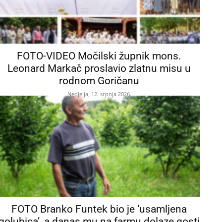
FOTO-VIDEO Močilski župnik mons.
Leonard Markač proslavio zlatnu misu u
rodnom Goričanu
Nedjelja, 12. srpnja 2026.
FOTO Branko Funtek bio je ‘usamljena
golubica’, a danas mu na farmu dolaze gosti