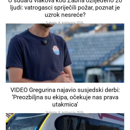
U sudaru vlakova kod Žabna ozlijeđeno 20
ljudi: vatrogasci spriječili požar, poznat je
uzrok nesreće?
Subota, 8. kolovoza 2026.
VIDEO Gregurina najavio susjedski derbi:
‘Preozbiljna su ekipa, očekuje nas prava
utakmica’
Subota, 8. kolovoza 2026.