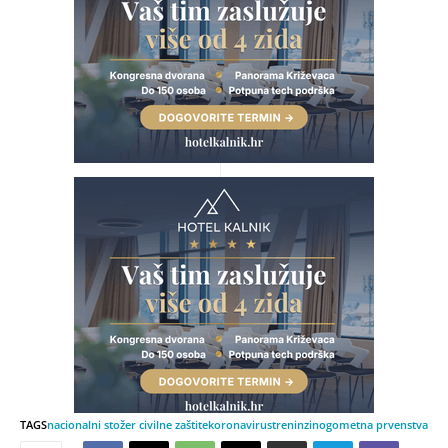
TAGS
nacionalni stožer civilne zaštite
koronavirus
treninzi
nogometna prvenstva