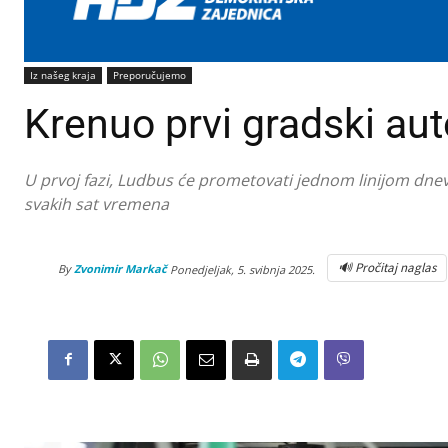
Iz našeg kraja
Preporučujemo
Krenuo prvi gradski au
U prvoj fazi, Ludbus će prometovati jednom linijom dnevn
svakih sat vremena
🔊 Pročitaj naglas
By
Zvonimir Markač
Ponedjeljak, 5. svibnja 2025.