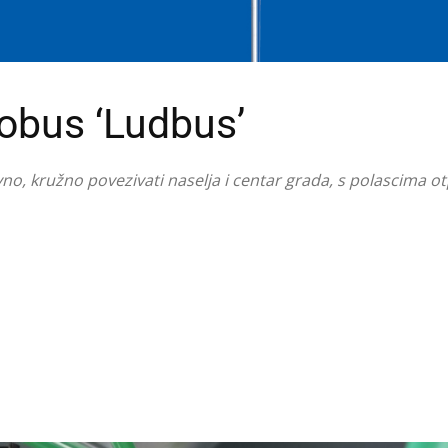
tobus ‘Ludbus’
o, kružno povezivati naselja i centar grada, s polascima otp