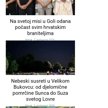
Na svetoj misi u Goli odana
počast svim hrvatskim
braniteljima
Petak, 7. kolovoza 2026.
Nebeski susreti u Velikom
Bukovcu: od djelomične
pomrčine Sunca do Suza
svetog Lovre
Petak, 7. kolovoza 2026.