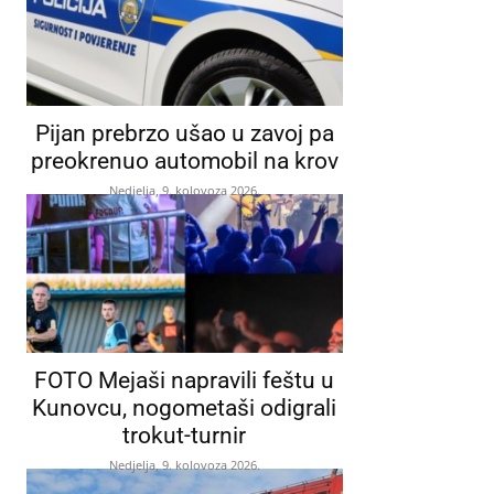
Pijan prebrzo ušao u zavoj pa
preokrenuo automobil na krov
Nedjelja, 9. kolovoza 2026.
FOTO Mejaši napravili feštu u
Kunovcu, nogometaši odigrali
trokut-turnir
Nedjelja, 9. kolovoza 2026.