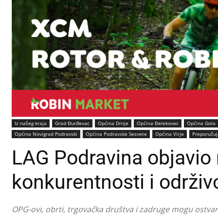
Iz našeg kraja
Grad Đurđevac
Općina Drnje
Općina Đelekovec
Općina Gola
Općina Novigrad Podravski
Općina Podravske Sesvete
Općina Virje
Preporuču
LAG Podravina objavio n
konkurentnosti i održiv
OPG-ovi, obrti, trgovačka društva i zadruge mogu ostvar