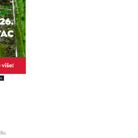
ve
du,