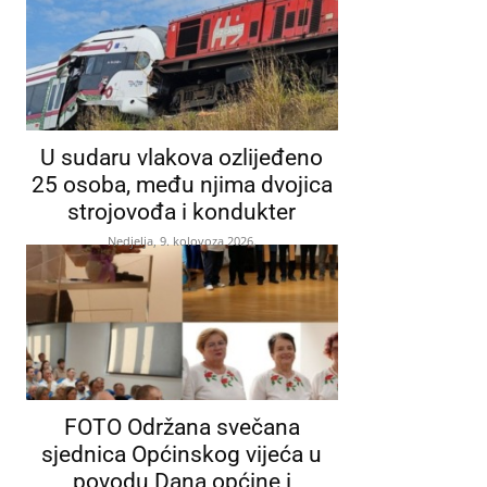
U sudaru vlakova ozlijeđeno
25 osoba, među njima dvojica
strojovođa i kondukter
Nedjelja, 9. kolovoza 2026.
FOTO Održana svečana
sjednica Općinskog vijeća u
povodu Dana općine i