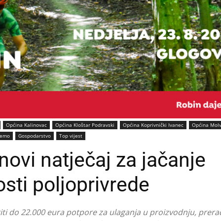
Općina Kalinovac
Općina Kloštar Podravski
Općina Koprivnički Ivanec
Općina Mol
jemo
Gospodarstvo
Top vijest
ovi natječaj za jačanje
osti poljoprivrede
iti do 22.000 eura potpore za ulaganja u proizvodnju, prera