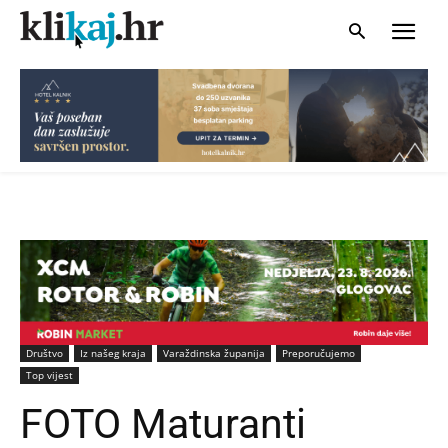
Društvo
Iz našeg kraja
Varaždinska županija
Preporučujemo
Top vijest
FOTO Maturanti