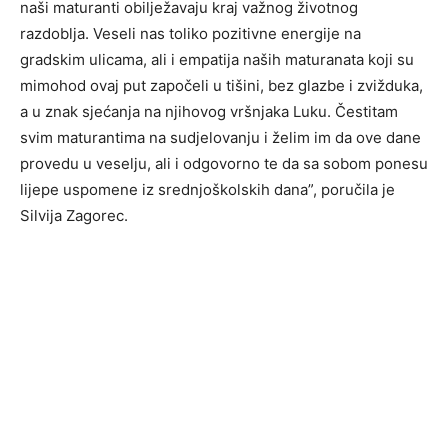
naši maturanti obilježavaju kraj važnog životnog
razdoblja. Veseli nas toliko pozitivne energije na
gradskim ulicama, ali i empatija naših maturanata koji su
mimohod ovaj put započeli u tišini, bez glazbe i zvižduka,
a u znak sjećanja na njihovog vršnjaka Luku. Čestitam
svim maturantima na sudjelovanju i želim im da ove dane
provedu u veselju, ali i odgovorno te da sa sobom ponesu
lijepe uspomene iz srednjoškolskih dana”, poručila je
Silvija Zagorec.