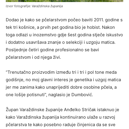
Izvor fotografije: Varaždinska županija
Dodao je kako se pčelarstvom počeo baviti 2011. godine s
tek tri košnice, a prvih pet godina bio je hobist. Nakon
toga odlazi u inozemstvo gdje šest godina stječe iskustvo
i dodatno usavršava znanje o selekciji i uzgoju matica.
Posljednje četiri godine profesionalno se bavi
pčelarstvom i od njega živi.
“Trenutačno proizvodim između tri i tri i pol tone meda
godišnje, no moj glavni interes je genetika i uzgoj matica
jer me zanima kako unaprijediti dobre osobine pčela, a
one lošije potisnuti”, naglasio je Dumbović.
Župan Varaždinske županije Anđelko Stričak istaknuo je
kako Varaždinska županija kontinuirano ulaže u razvoj
pčelarstva te kako posebno raduje činjenica da se sve