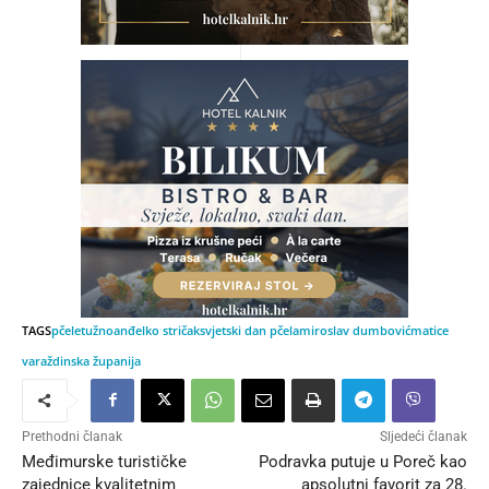
TAGS
pčele
tužno
anđelko stričak
svjetski dan pčela
miroslav dumbović
matice
varaždinska županija
Prethodni članak
Sljedeći članak
Međimurske turističke
Podravka putuje u Poreč kao
zajednice kvalitetnim
apsolutni favorit za 28.