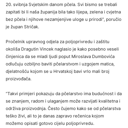
20. svibnja Svjetskim danom pčela. Svi bismo se trebali
zapitati bi li naša županija bila tako lijepa, zelena i cvjetna
bez pčela i njihove nezamjenjive uloge u prirodi”, poručio
je župan Stričak.
Pročelnik upravnog odjela za poljoprivredu i zaštitu
okoliša Dragutin Vincek naglasio je kako posebno veseli
činjenica da se mladi ljudi poput Miroslava Dumbovića
odlučuju ozbiljno baviti pčelarstvom i uzgojem matica,
djelatnošću kojom se u Hrvatskoj bavi vrlo mali broj
proizvođača.
“Takvi primjeri pokazuju da pčelarstvo ima budućnost i da
se znanjem, radom i ulaganjem može razvijati kvalitetna i
održiva proizvodnja. Često čujemo kako se od pčelarstva
teško živi, ali to je danas zapravo rečenica kojom
možemo opisati gotovo cijelu poljoprivredu.