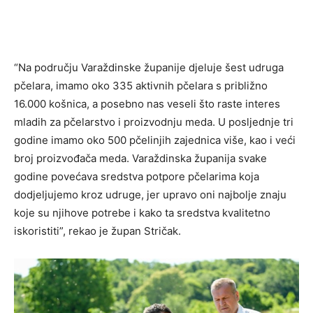
“Na području Varaždinske županije djeluje šest udruga
pčelara, imamo oko 335 aktivnih pčelara s približno
16.000 košnica, a posebno nas veseli što raste interes
mladih za pčelarstvo i proizvodnju meda. U posljednje tri
godine imamo oko 500 pčelinjih zajednica više, kao i veći
broj proizvođača meda. Varaždinska županija svake
godine povećava sredstva potpore pčelarima koja
dodjeljujemo kroz udruge, jer upravo oni najbolje znaju
koje su njihove potrebe i kako ta sredstva kvalitetno
iskoristiti”, rekao je župan Stričak.