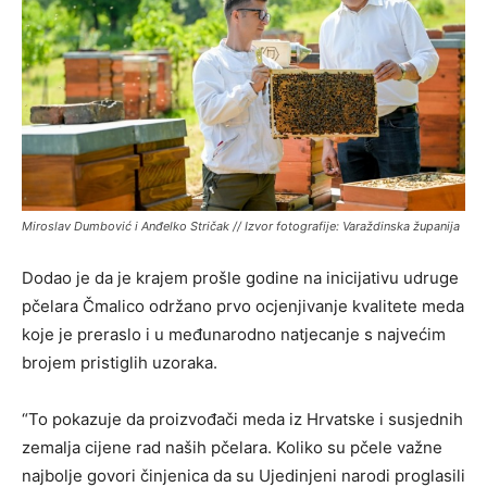
Miroslav Dumbović i Anđelko Stričak // Izvor fotografije: Varaždinska županija
Dodao je da je krajem prošle godine na inicijativu udruge
pčelara Čmalico održano prvo ocjenjivanje kvalitete meda
koje je preraslo i u međunarodno natjecanje s najvećim
brojem pristiglih uzoraka.
“To pokazuje da proizvođači meda iz Hrvatske i susjednih
zemalja cijene rad naših pčelara. Koliko su pčele važne
najbolje govori činjenica da su Ujedinjeni narodi proglasili