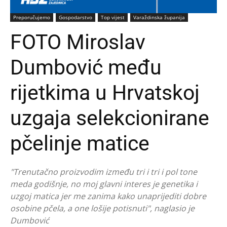
Preporučujemo
Gospodarstvo
Top vijest
Varaždinska županija
FOTO Miroslav
Dumbović među
rijetkima u Hrvatskoj
uzgaja selekcionirane
pčelinje matice
"Trenutačno proizvodim između tri i tri i pol tone
meda godišnje, no moj glavni interes je genetika i
uzgoj matica jer me zanima kako unaprijediti dobre
osobine pčela, a one lošije potisnuti", naglasio je
Dumbović