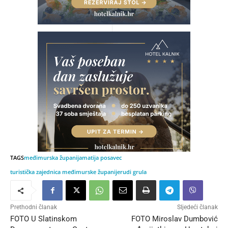
TAGS
međimurska županija
matija posavec
turistička zajednica međimurske županije
rudi grula
Prethodni članak
Sljedeći članak
FOTO U Slatinskom
FOTO Miroslav Dumbović