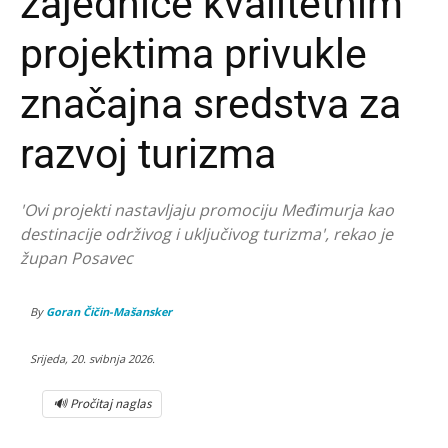
zajednice kvalitetnim
projektima privukle
značajna sredstva za
razvoj turizma
'Ovi projekti nastavljaju promociju Međimurja kao
destinacije održivog i uključivog turizma', rekao je
župan Posavec
By
Goran Čičin-Mašansker
Srijeda, 20. svibnja 2026.
🔊 Pročitaj naglas