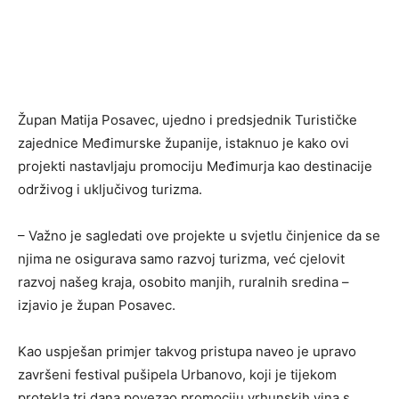
Župan Matija Posavec, ujedno i predsjednik Turističke
zajednice Međimurske županije, istaknuo je kako ovi
projekti nastavljaju promociju Međimurja kao destinacije
održivog i uključivog turizma.
– Važno je sagledati ove projekte u svjetlu činjenice da se
njima ne osigurava samo razvoj turizma, već cjelovit
razvoj našeg kraja, osobito manjih, ruralnih sredina –
izjavio je župan Posavec.
Kao uspješan primjer takvog pristupa naveo je upravo
završeni festival pušipela Urbanovo, koji je tijekom
protekla tri dana povezao promociju vrhunskih vina s