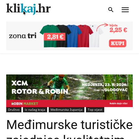
Društvo
Iz našeg kraja
Međimurska županija
Top vijest
Međimurske turističke