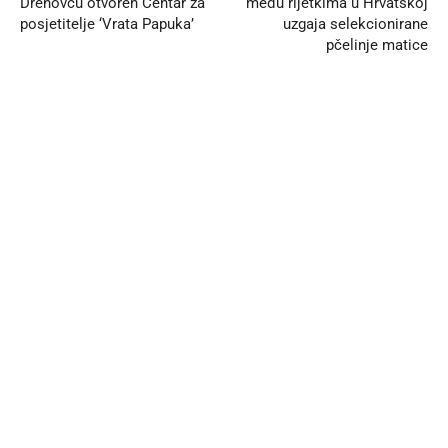
Drenovcu otvoren Centar za
među rijetkima u Hrvatskoj
posjetitelje ‘Vrata Papuka’
uzgaja selekcionirane
pčelinje matice