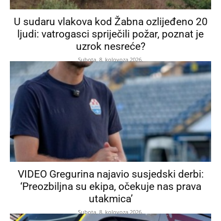
U sudaru vlakova kod Žabna ozlijeđeno 20
ljudi: vatrogasci spriječili požar, poznat je
uzrok nesreće?
Subota, 8. kolovoza 2026.
VIDEO Gregurina najavio susjedski derbi:
‘Preozbiljna su ekipa, očekuje nas prava
utakmica’
Subota, 8. kolovoza 2026.