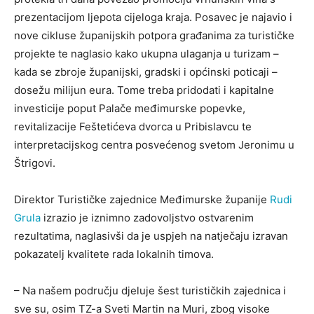
prezentacijom ljepota cijeloga kraja. Posavec je najavio i
nove cikluse županijskih potpora građanima za turističke
projekte te naglasio kako ukupna ulaganja u turizam –
kada se zbroje županijski, gradski i općinski poticaji –
dosežu milijun eura. Tome treba pridodati i kapitalne
investicije poput Palače međimurske popevke,
revitalizacije Feštetićeva dvorca u Pribislavcu te
interpretacijskog centra posvećenog svetom Jeronimu u
Štrigovi.
Direktor Turističke zajednice Međimurske županije
Rudi
Grula
izrazio je iznimno zadovoljstvo ostvarenim
rezultatima, naglasivši da je uspjeh na natječaju izravan
pokazatelj kvalitete rada lokalnih timova.
– Na našem području djeluje šest turističkih zajednica i
sve su, osim TZ-a Sveti Martin na Muri, zbog visoke