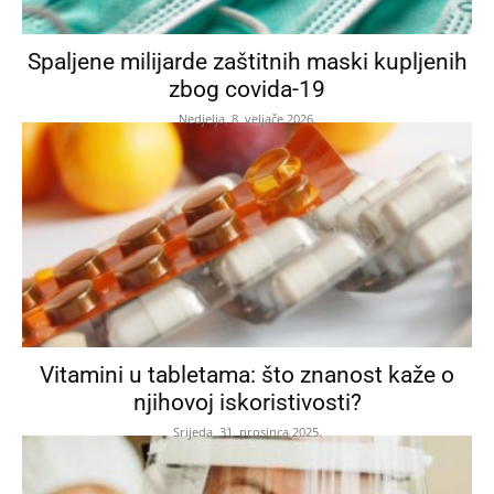
Spaljene milijarde zaštitnih maski kupljenih
zbog covida-19
Nedjelja, 8. veljače 2026.
Vitamini u tabletama: što znanost kaže o
njihovoj iskoristivosti?
Srijeda, 31. prosinca 2025.