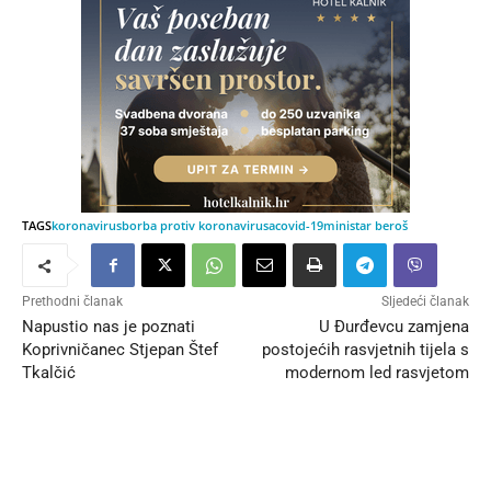
TAGS
koronavirus
borba protiv koronavirusa
covid-19
ministar beroš
Prethodni članak
Sljedeći članak
Napustio nas je poznati
U Đurđevcu zamjena
Koprivničanec Stjepan Štef
postojećih rasvjetnih tijela s
Tkalčić
modernom led rasvjetom