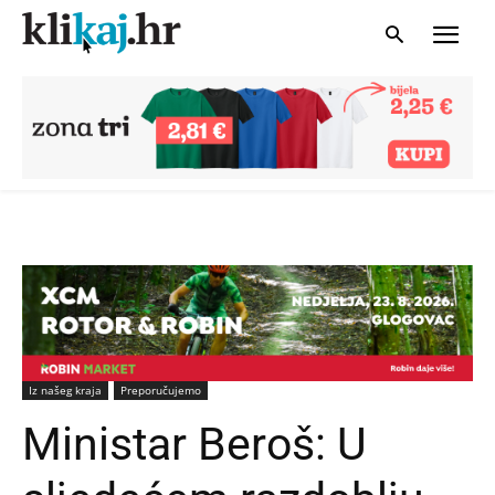
Iz našeg kraja
Preporučujemo
Ministar Beroš: U