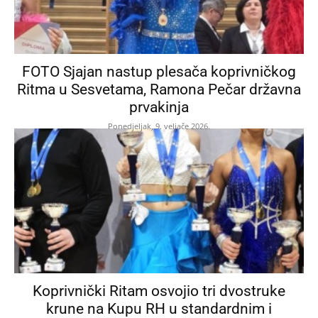
FOTO Sjajan nastup plesača koprivničkog
Ritma u Sesvetama, Ramona Pečar državna
prvakinja
Ponedjeljak, 9. veljače 2026.
Koprivnički Ritam osvojio tri dvostruke
krune na Kupu RH u standardnim i