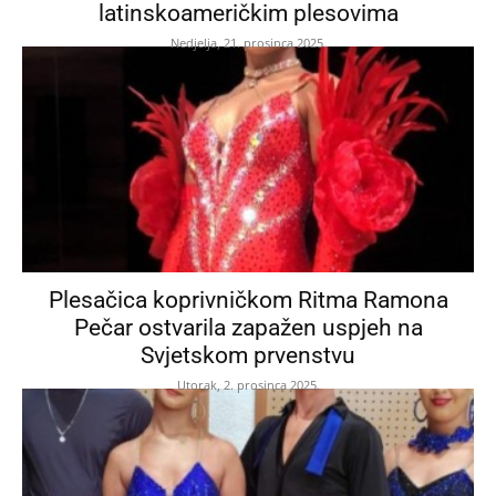
latinskoameričkim plesovima
Nedjelja, 21. prosinca 2025.
Plesačica koprivničkom Ritma Ramona
Pečar ostvarila zapažen uspjeh na
Svjetskom prvenstvu
Utorak, 2. prosinca 2025.