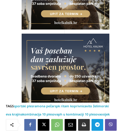
TAGS
sportski ples
ramona pečar
spk ritam koprivnica
vito želimorski
eva krajina
kombinacija 10 plesova
ph u kombinaciji 10 plesova
osijek