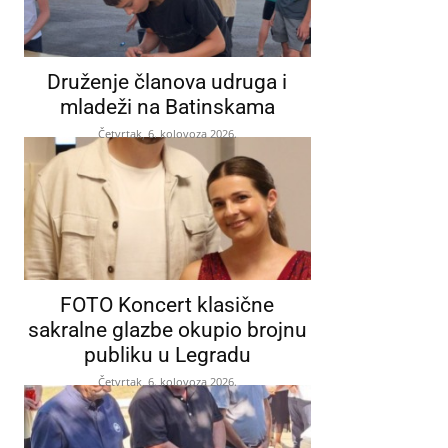
Druženje članova udruga i
mladeži na Batinskama
Četvrtak, 6. kolovoza 2026.
FOTO Koncert klasične
sakralne glazbe okupio brojnu
publiku u Legradu
Četvrtak, 6. kolovoza 2026.