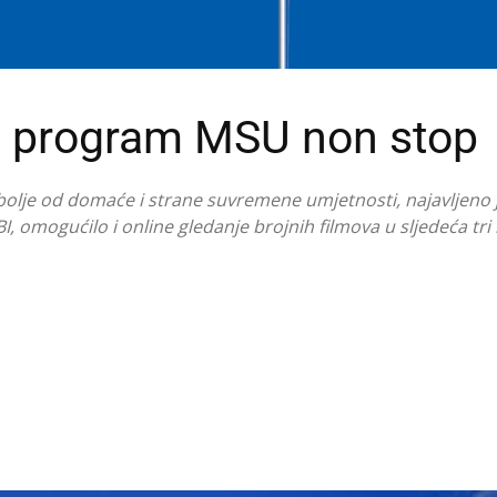
i program MSU non stop
lje od domaće i strane suvremene umjetnosti, najavljeno j
I, omogućilo i online gledanje brojnih filmova u sljedeća tr