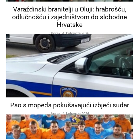
Varaždinski branitelji u Oluji: hrabrošću,
odlučnošću i zajedništvom do slobodne
Hrvatske
Utorak, 4. kolovoza 2026.
Pao s mopeda pokušavajući izbjeći sudar
Utorak, 4. kolovoza 2026.