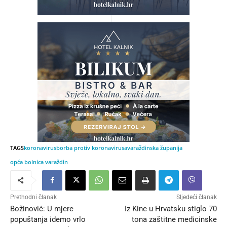
TAGS
koronavirus
borba protiv koronavirusa
varaždinska županija
opća bolnica varaždin
Prethodni članak
Sljedeći članak
Božinović: U mjere
Iz Kine u Hrvatsku stiglo 70
popuštanja idemo vrlo
tona zaštitne medicinske