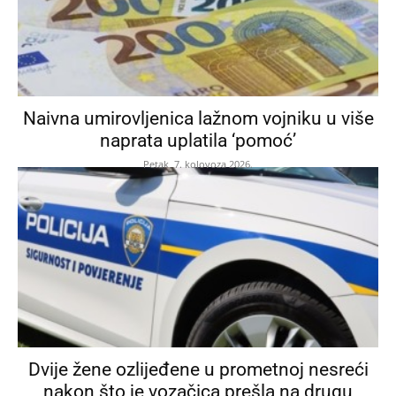
Naivna umirovljenica lažnom vojniku u više
naprata uplatila ‘pomoć’
Petak, 7. kolovoza 2026.
Dvije žene ozlijeđene u prometnoj nesreći
nakon što je vozačica prešla na drugu