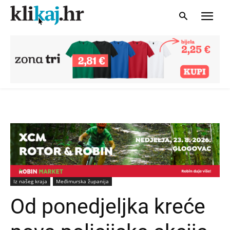
Iz našeg kraja
Međimurska županija
Od ponedjeljka kreće