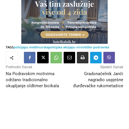
TAGS
policija
pu međimurska
policijska akcija
pu virovitičko-podravska
Prethodni članak
Sljedeći članak
Na Podravskim motivima
Gradonačelnik Janči
održano tradicionalno
nagradio uspješne
okupljanje oldtimer bicikala
đurđevačke rukometašice