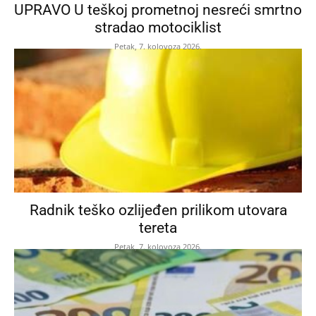
UPRAVO U teškoj prometnoj nesreći smrtno
stradao motociklist
Petak, 7. kolovoza 2026.
Radnik teško ozlijeđen prilikom utovara
tereta
Petak, 7. kolovoza 2026.