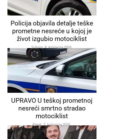
Policija objavila detalje teške
prometne nesreće u kojoj je
život izgubio motociklist
Subota, 8. kolovoza 2026.
UPRAVO U teškoj prometnoj
nesreći smrtno stradao
motociklist
Petak, 7. kolovoza 2026.