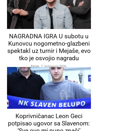
NAGRADNA IGRA U subotu u
Kunovcu nogometno-glazbeni
spektakl uz turnir i Mejaše, evo
tko je osvojio nagradu
Petak, 7. kolovoza 2026.
Koprivničanac Leon Geci
potpisao ugovor sa Slavenom:
‘Sve ovo mi puno znači’