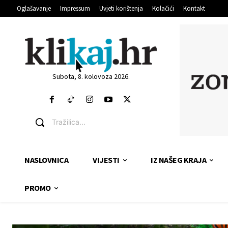
Oglašavanje
Impressum
Uvjeti korištenja
Kolačići
Kontakt
Subota, 8. kolovoza 2026.
Tražilica...
NASLOVNICA
VIJESTI
IZ NAŠEG KRAJA
PROMO