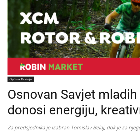
Općina Rasinja
Osnovan Savjet mladih 
donosi energiju, kreativ
Za predsjednika je izabran Tomislav Belaj, dok je za njeg