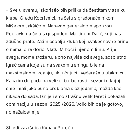
– Sve u svemu, iskoristio bih priliku da čestitam vlasniku
kluba, Gradu Koprivnici, na čelu s gradonačelnikom
Mišelom Jakšićom. Naravno generalnom sponzoru
Podravki na čelu s gospođom Martinom Dalić, koji nas
zdušno prate. Zatim osoblju kluba koji svakodnevno brine
o nama, direktorici Vlatki Mihoci i njenom timu. Prije
svega, mome stožeru, a ono najviše od svega, apsolutno
igračicama koje su na svakom treningu bile na
maksimalnom izdanju, uključujući i večerašnju utakmicu.
Kapa im do poda na velikoj borbenosti i sezoni u kojoj
smo imali jako puno problema s ozljedama, možda kao
nikada do sada. Iznijeli smo strašno velik teret i pokazali
dominaciju u sezoni 2025./2026. Volio bih da je gotovo,
no nažalost nije.
Slijedi završnica Kupa u Poreču.