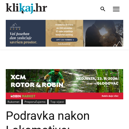
Rukomet
Preporučujemo
Top vijest
Podravka nakon