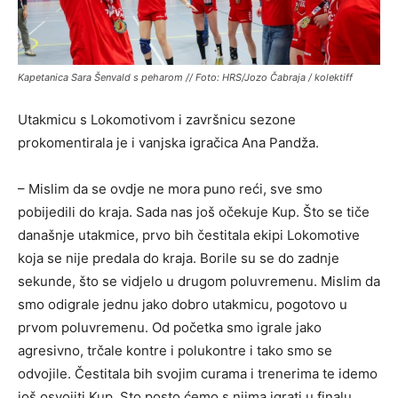
Kapetanica Sara Šenvald s peharom // Foto: HRS/Jozo Čabraja / kolektiff
Utakmicu s Lokomotivom i završnicu sezone
prokomentirala je i vanjska igračica Ana Pandža.
– Mislim da se ovdje ne mora puno reći, sve smo
pobijedili do kraja. Sada nas još očekuje Kup. Što se tiče
današnje utakmice, prvo bih čestitala ekipi Lokomotive
koja se nije predala do kraja. Borile su se do zadnje
sekunde, što se vidjelo u drugom poluvremenu. Mislim da
smo odigrale jednu jako dobro utakmicu, pogotovo u
prvom poluvremenu. Od početka smo igrale jako
agresivno, trčale kontre i polukontre i tako smo se
odvojile. Čestitala bih svojim curama i trenerima te idemo
još osvojiti Kup. Sto posto ćemo s njima igrati u finalu,