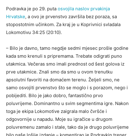
Podravka je po 29. puta
osvojila naslov prvakinja
Hrvatske
, a ovo je prvenstvo završila bez poraza, sa
stopostotnim učinkom. Za kraj je u Koprivnici svladala
Lokomotivu 34:25 (20:10).
– Bilo je davno, tamo negdje sedmi mjesec prošle godine
kada smo krenuli s pripremama. Trebate odigrati puno
utakmica. Večeras smo imali prednost od šest golova iz
prve utakmice. Znali smo da smo u ovom trenutku
apsolutni favoriti na domaćem terenu. Željeli smo, ne
samo osvojiti prvenstvo što se moglo i s porazom, nego i
pobijediti. Bilo je jako dobro, fantastično prvo
poluvrijeme. Dominantno u svim segmentima igre. Nakon
toga je ekipa Lokomotive zaigrala malo čvršće i
odgovornije u napadu. Moje su igračice u drugom
poluvremenu zamalo i stale, tako da je drugo poluvrijeme
bilo naše lošije izdanje – komentirao je Podravkin trener