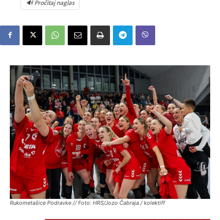
🔊 Pročitaj naglas
Rukometašice Podravke // Foto: HRS/Jozo Čabraja / kolektiff