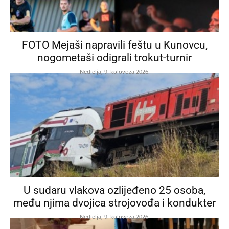
FOTO Mejaši napravili feštu u Kunovcu,
nogometaši odigrali trokut-turnir
Nedjelja, 9. kolovoza 2026.
U sudaru vlakova ozlijeđeno 25 osoba,
među njima dvojica strojovođa i kondukter
Nedjelja, 9. kolovoza 2026.