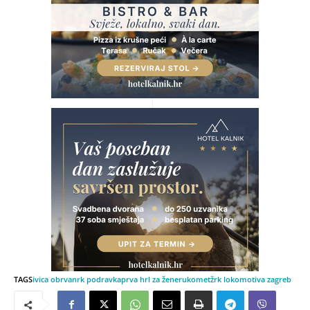
TAGS
ivica obrvan
rk podravka
prva hrl za žene
rukomet
žrk lokomotiva zagreb