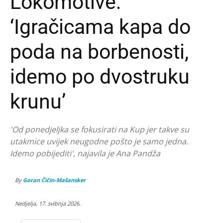
Lokomotive:
‘Igračicama kapa do
poda na borbenosti,
idemo po dvostruku
krunu’
'Od ponedjeljka se fokusirati na Kup jer takve su
utakmice uvijek neugodne pošto je samo jedna.
Idemo pobijediti', najavila je Ana Pandža
By
Goran Čičin-Mašansker
Nedjelja, 17. svibnja 2026.