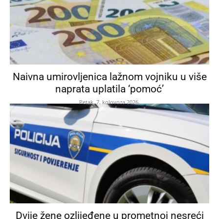
Naivna umirovljenica lažnom vojniku u više
naprata uplatila ‘pomoć’
Petak, 7. kolovoza 2026.
Dvije žene ozlijeđene u prometnoj nesreći