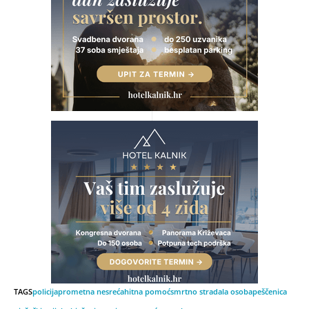
TAGS
policija
prometna nesreća
hitna pomoć
smrtno stradala osoba
peščenica