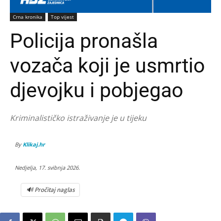
Crna kronika
Top vijest
Policija pronašla
vozača koji je usmrtio
djevojku i pobjegao
Kriminalističko istraživanje je u tijeku
By
Klikaj.hr
Nedjelja, 17. svibnja 2026.
🔊 Pročitaj naglas