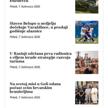
Đurđevcu
Petak, 7. kolovoza 2026.
Slaven Belupo u nedjelju
dočekuje Varaždince, u prodaji
godišnje ulaznice
Petak, 7. kolovoza 2026.
U Rasinji održana prva radionica
s ciljem izrade strategije razvoja
turizma
Petak, 7. kolovoza 2026.
Na svetoj misi u Goli odana
počast svim hrvatskim
braniteljima
Petak, 7. kolovoza 2026.