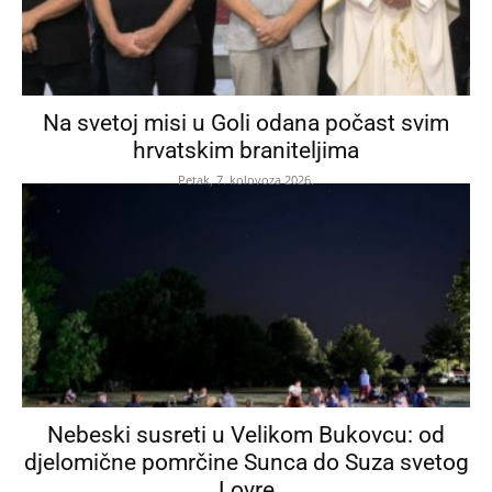
Na svetoj misi u Goli odana počast svim
hrvatskim braniteljima
Petak, 7. kolovoza 2026.
Nebeski susreti u Velikom Bukovcu: od
djelomične pomrčine Sunca do Suza svetog
Lovre