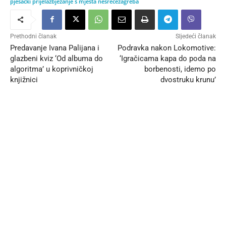
pješački prijelaz
bježanje s mjesta nesreće
zagreba
Prethodni članak
Sljedeći članak
Predavanje Ivana Palijana i
Podravka nakon Lokomotive:
glazbeni kviz ‘Od albuma do
‘Igračicama kapa do poda na
algoritma’ u koprivničkoj
borbenosti, idemo po
knjižnici
dvostruku krunu’