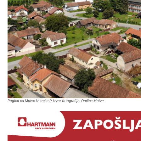
Pogled na Molve iz zraka // Izvor fotografije: Općina Molve