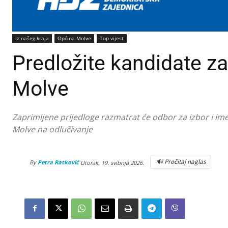
Iz našeg kraja
Općina Molve
Top vijest
Predložite kandidate za
Molve
Zaprimljene prijedloge razmatrat će odbor za izbor i im
Molve na odlučivanje
🔊 Pročitaj naglas
By
Petra Ratković
Utorak, 19. svibnja 2026.