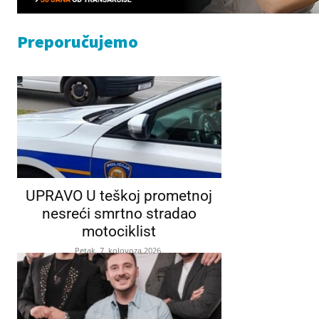
Preporučujemo
UPRAVO U teškoj prometnoj
nesreći smrtno stradao
motociklist
Petak, 7. kolovoza 2026.