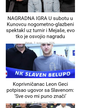
NAGRADNA IGRA U subotu u
Kunovcu nogometno-glazbeni
spektakl uz turnir i Mejaše, evo
tko je osvojio nagradu
Petak, 7. kolovoza 2026.
Koprivničanac Leon Geci
potpisao ugovor sa Slavenom:
‘Sve ovo mi puno znači’
Petak, 7. kolovoza 2026.