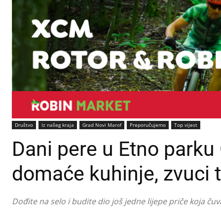
Društvo
Iz našeg kraja
Grad Novi Marof
Preporučujemo
Top vijest
Dani pere u Etno parku 
domaće kuhinje, zvuci t
Dođite na selo i budite dio još jedne lijepe priče koja č