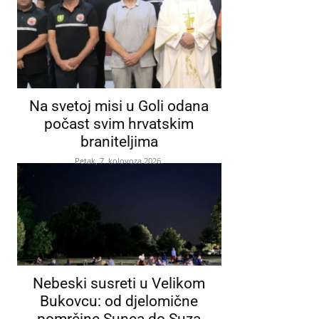
Na svetoj misi u Goli odana
počast svim hrvatskim
braniteljima
Petak, 7. kolovoza 2026.
Nebeski susreti u Velikom
Bukovcu: od djelomične
pomrčine Sunca do Suza