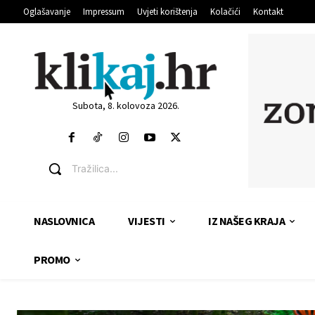
Oglašavanje
Impressum
Uvjeti korištenja
Kolačići
Kontakt
Subota, 8. kolovoza 2026.
Tražilica...
NASLOVNICA
VIJESTI
IZ NAŠEG KRAJA
PROMO