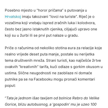
Posebno mjesto u “horor pričama” s putovanja u
Hrvatskoj
imaju takozvani “lovci na turiste”. Riječ je o
vozačima koji vrebaju ispred zračnih luka i kolodvora,
često bez jasno istaknutih cjenika, ciljajući upravo one
koji su u žurbi ili se prvi put nalaze u gradu.
Priče o računima od nekoliko stotina eura za relacije koje
realno vrijede deset puta manje, postale su nerijetka
tema društvenih mreža. Strani turisti, kao najčešće žrtve
ovakvih “kreativnih” tarifa, kući odlaze s gorkim okusom u
ustima. Slične neugodnosti ne zaobilaze ni domaće
putnike pa se na Facebooku mogu pronaći komentari
poput:
“
Tata je jednom išao taxijem od bolnice Rebro do Velike
Gorice, blizu autobusnog, a ‘gospodin’ mu je uzeo 100