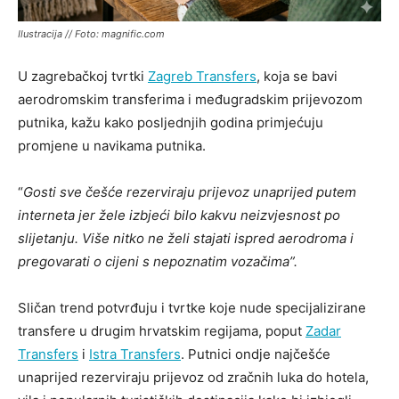
Ilustracija // Foto: magnific.com
U zagrebačkoj tvrtki
Zagreb Transfers
, koja se bavi
aerodromskim transferima i međugradskim prijevozom
putnika, kažu kako posljednjih godina primjećuju
promjene u navikama putnika.
“
Gosti sve češće rezerviraju prijevoz unaprijed putem
interneta jer žele izbjeći bilo kakvu neizvjesnost po
slijetanju. Više nitko ne želi stajati ispred aerodroma i
pregovarati o cijeni s nepoznatim vozačima”.
Sličan trend potvrđuju i tvrtke koje nude specijalizirane
transfere u drugim hrvatskim regijama, poput
Zadar
Transfers
i
Istra Transfers
. Putnici ondje najčešće
unaprijed rezerviraju prijevoz od zračnih luka do hotela,