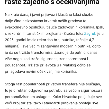
raste zajedno s očekivanjima
Na kraju dana, i javni prijevoz i klasične taksi službe i
dalje čine neizostavan krvotok naših gradova te
svakodnevno opslužuju tisuće zadovoljnih korisnika. Ipak,
s rekordnim turističkim brojkama (Zračna luka
Zagreb
je u
2025. godini imala rekordan broj putnika, točnije 4,7
milijuna) i sve većim zahtjevima modernih putnika, očito
je da se tržište transformira. Jasno je da putnici danas
više nego ikad traže sigurnost, transparentnost i
pouzdanost. Tržište prijevoza u Hrvatskoj očito se
prilagođava novim očekivanjima korisnika.
Stoga rast popularnosti privatnih transfera nije slučajan,
to je direktan odgovor na potrebu za većom sigurnošću i
personaliziranom uslugom. Kako Hrvatska posjećuje sve
veći broj turista, tako i standardi putovanja postaju sve