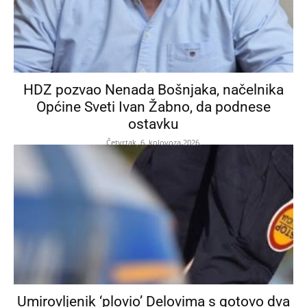
HDZ pozvao Nenada Bošnjaka, načelnika
Općine Sveti Ivan Žabno, da podnese
ostavku
Četvrtak, 6. kolovoza 2026.
Umirovljenik ‘plovio’ Delovima s gotovo dva