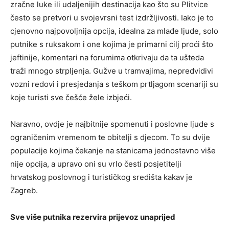
zračne luke ili udaljenijih destinacija kao što su Plitvice
često se pretvori u svojevrsni test izdržljivosti. Iako je to
cjenovno najpovoljnija opcija, idealna za mlađe ljude, solo
putnike s ruksakom i one kojima je primarni cilj proći što
jeftinije, komentari na forumima otkrivaju da ta ušteda
traži mnogo strpljenja. Gužve u tramvajima, nepredvidivi
vozni redovi i presjedanja s teškom prtljagom scenariji su
koje turisti sve češće žele izbjeći.
Naravno, ovdje je najbitnije spomenuti i poslovne ljude s
ograničenim vremenom te obitelji s djecom. To su dvije
populacije kojima čekanje na stanicama jednostavno više
nije opcija, a upravo oni su vrlo česti posjetitelji
hrvatskog poslovnog i turističkog središta kakav je
Zagreb.
Sve više putnika rezervira prijevoz unaprijed