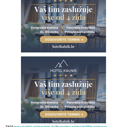
TAGS
javni gradski prijevoz
taxi služba
osobni prijevoz
tržište prijevoza