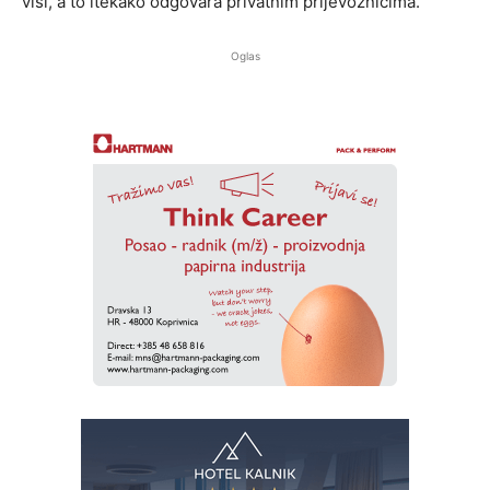
viši, a to itekako odgovara privatnim prijevoznicima.
Oglas