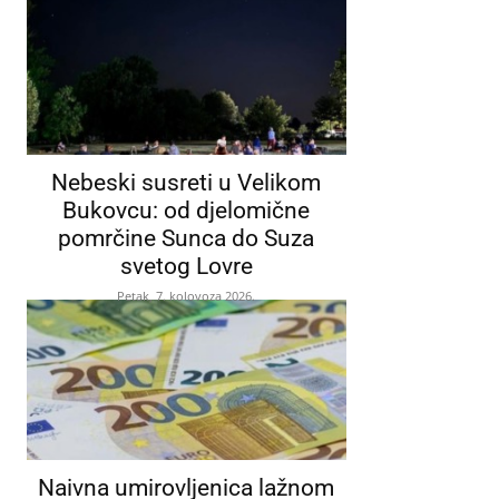
Nebeski susreti u Velikom
Bukovcu: od djelomične
pomrčine Sunca do Suza
svetog Lovre
Petak, 7. kolovoza 2026.
Naivna umirovljenica lažnom