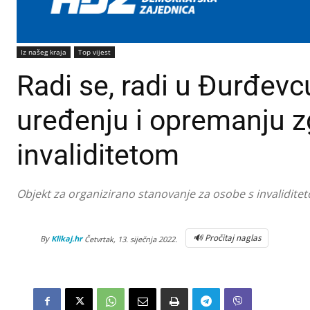
Iz našeg kraja
Top vijest
Radi se, radi u Đurđevc
uređenju i opremanju z
invaliditetom
Objekt za organizirano stanovanje za osobe s invalidit
🔊 Pročitaj naglas
By
Klikaj.hr
Četvrtak, 13. siječnja 2022.