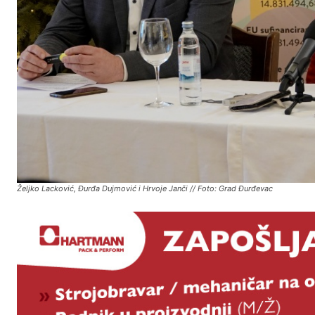
Željko Lacković, Đurđa Dujmović i Hrvoje Janči // Foto: Grad Đurđevac