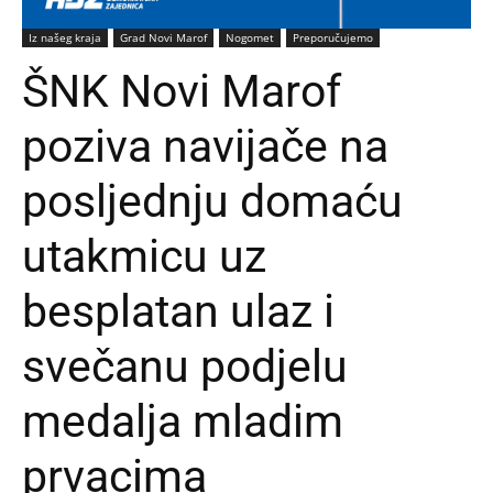
Iz našeg kraja
Grad Novi Marof
Nogomet
Preporučujemo
ŠNK Novi Marof
poziva navijače na
posljednju domaću
utakmicu uz
besplatan ulaz i
svečanu podjelu
medalja mladim
prvacima