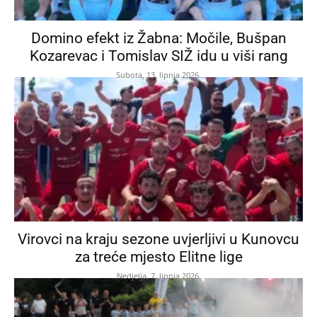
Domino efekt iz Žabna: Močile, Bušpan
Kozarevac i Tomislav SIŽ idu u viši rang
Subota, 13. lipnja 2026.
Virovci na kraju sezone uvjerljivi u Kunovcu
za treće mjesto Elitne lige
Nedjelja, 7. lipnja 2026.