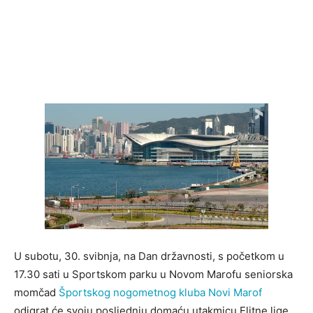
U subotu, 30. svibnja, na Dan državnosti, s početkom u
17.30 sati u Sportskom parku u Novom Marofu seniorska
momčad
Športskog nogometnog kluba Novi Marof
odigrat će svoju posljednju domaću utakmicu Elitne lige