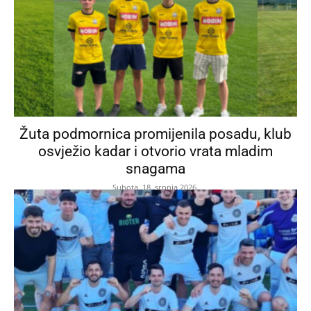
Žuta podmornica promijenila posadu, klub
osvježio kadar i otvorio vrata mladim
snagama
Subota, 18. srpnja 2026.