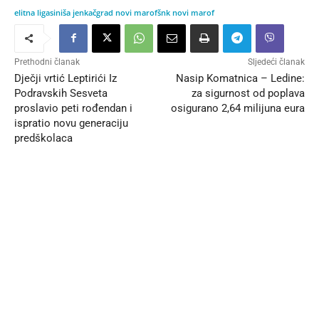
elitna liga
siniša jenkač
grad novi marof
šnk novi marof
Prethodni članak
Sljedeći članak
Dječji vrtić Leptirići Iz
Nasip Komatnica – Ledine:
Podravskih Sesveta
za sigurnost od poplava
proslavio peti rođendan i
osigurano 2,64 milijuna eura
ispratio novu generaciju
predškolaca