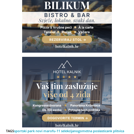
TAGS
sportski park novi marof
u-11 selekcija
nogometna poslastica
nk plitvica