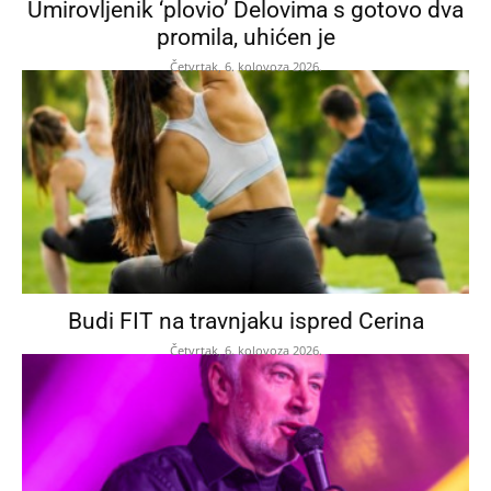
Umirovljenik ‘plovio’ Delovima s gotovo dva
promila, uhićen je
Četvrtak, 6. kolovoza 2026.
Budi FIT na travnjaku ispred Cerina
Četvrtak, 6. kolovoza 2026.