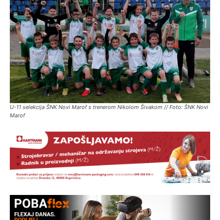
U-11 selekcija ŠNK Novi Marof s trenerom Nikolom Šivakom // Foto: ŠNK Novi
Marof