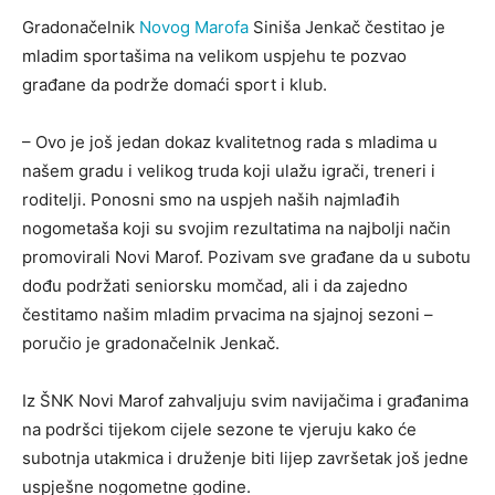
Gradonačelnik
Novog Marofa
Siniša Jenkač čestitao je
mladim sportašima na velikom uspjehu te pozvao
građane da podrže domaći sport i klub.
– Ovo je još jedan dokaz kvalitetnog rada s mladima u
našem gradu i velikog truda koji ulažu igrači, treneri i
roditelji. Ponosni smo na uspjeh naših najmlađih
nogometaša koji su svojim rezultatima na najbolji način
promovirali Novi Marof. Pozivam sve građane da u subotu
dođu podržati seniorsku momčad, ali i da zajedno
čestitamo našim mladim prvacima na sjajnoj sezoni –
poručio je gradonačelnik Jenkač.
Iz ŠNK Novi Marof zahvaljuju svim navijačima i građanima
na podršci tijekom cijele sezone te vjeruju kako će
subotnja utakmica i druženje biti lijep završetak još jedne
uspješne nogometne godine.