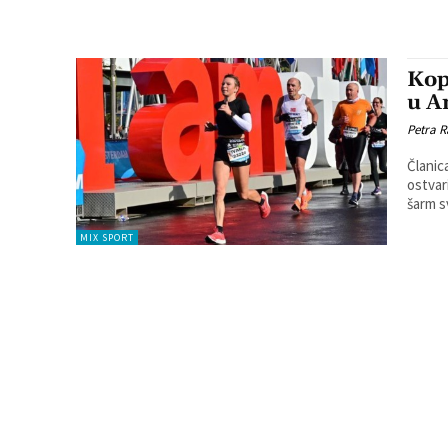
Kop
u A
Petra R
Članic
ostvaril
šarm s
MIX SPORT