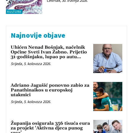
Četvrtak, 30. travnja 2026.
KULTURA
Najnovije objave
Uhićen Nenad Bošnjak, načelnik
Općine Sveti Ivan Žabno. Prijetio
31-godišnjaku, lupao po autu…
Srijeda, 5. kolovoza 2026.
Adriano Jagušić ponovno zabio za
Panathinaikos u europskoj
utakmici
Srijeda, 5. kolovoza 2026.
Županija osigurala 356 tisuća eura
za projekt ‘Aktivna djeca punog
srca’