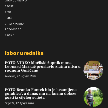
GOSPODARSTVO
SPORT
ŽIVOT
PRIČE
CRNA KRONIKA
FOTO-VIDEO
PROMO
Izbor urednika
FOTO-VIDEO Močilski župnik mons.
Leonard Markač proslavio zlatnu misu u
rodnom Goričanu
Nedjelja, 12. srpnja 2026.
FOTO Branko Funtek bio je ‘usamljena
golubica’, a danas mu na farmu dolaze
gosti iz cijelog svijeta
Srijeda, 17. lipnja 2026.