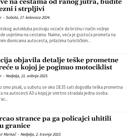
ve na cestama od ranog jutra, budite
zni i strpljivi
r
-
Subota, 17. kolovoza 2024.
atskog autokluba pozivaju vozače da brzinu i način vožnje
etima na cestama. Naime, veća je gustoća prometa na
nim dionicama autocesta, prilazima turističkim...
icija objavila detalje teške prometne
reće u kojoj je poginuo motociklist
r
-
Nedjelja, 21. svibnja 2023.
o smo pisali, u subotu se oko 18.35 sati dogodila teška prometna
a na autocesti A3 u kojoj je smrtno stradala jedna osoba.
ac...
rcao strance pa ga policajci uhitili
zu granice
ir Markač
-
Nedjelja, 2. travnja 2023.