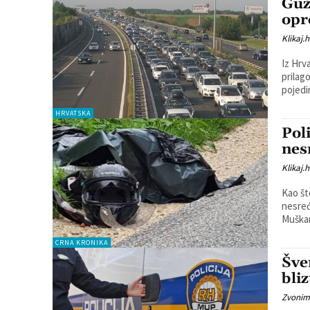
Guž
opre
Klikaj.h
Iz Hrv
prilagode uvj
pojedi
HRVATSKA
Pol
nes
Klikaj.h
Kao št
nesreć
Muškar
CRNA KRONIKA
Šve
bli
Zvonim