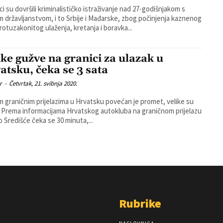
jci su dovršili kriminalističko istraživanje nad 27-godišnjakom s
m državljanstvom, i to Srbije i Mađarske, zbog počinjenja kaznenog
protuzakonitog ulaženja, kretanja i boravka...
ike gužve na granici za ulazak u
atsku, čeka se 3 sata
r
-
Četvrtak, 21. svibnja 2020.
m graničnim prijelazima u Hrvatsku povećan je promet, velike su
lazu
 Središće čeka se 30 minuta,...
Rubrike