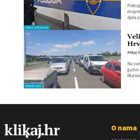
Polica
dvojni
djela 
CRNA KRONIKA
Vel
Hrv
Klikaj.h
Na svi
gužve. Prema informacijama Hrvatskog autokluba na graničnom prije
Mursko
HRVATSKA
O nama