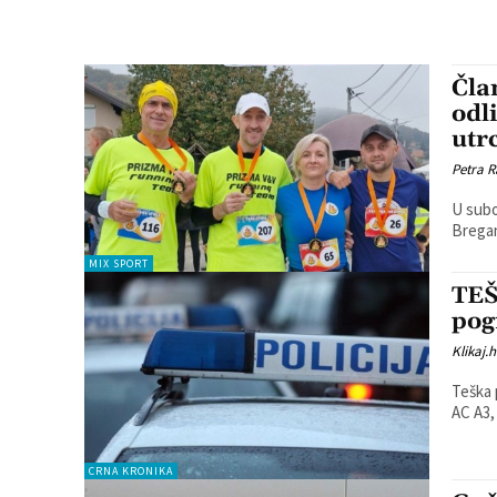
Čla
odl
utr
Petra R
U subo
Bregana
MIX SPORT
TEŠ
pog
Klikaj.h
Teška pr
AC A3, 
CRNA KRONIKA