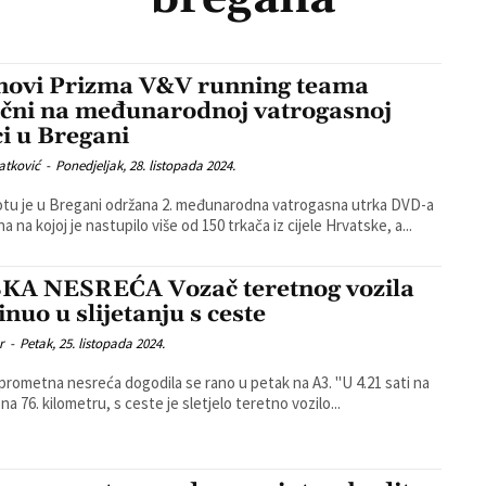
novi Prizma V&V running teama
ični na međunarodnoj vatrogasnoj
ci u Bregani
atković
-
Ponedjeljak, 28. listopada 2024.
tu je u Bregani održana 2. međunarodna vatrogasna utrka DVD-a
 na kojoj je nastupilo više od 150 trkača iz cijele Hrvatske, a...
KA NESREĆA Vozač teretnog vozila
inuo u slijetanju s ceste
r
-
Petak, 25. listopada 2024.
ometna nesreća dogodila se rano u petak na A3. "U 4.21 sati na
na 76. kilometru, s ceste je sletjelo teretno vozilo...