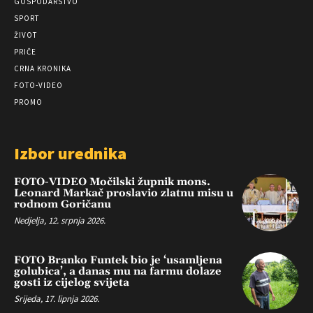
GOSPODARSTVO
SPORT
ŽIVOT
PRIČE
CRNA KRONIKA
FOTO-VIDEO
PROMO
Izbor urednika
FOTO-VIDEO Močilski župnik mons.
Leonard Markač proslavio zlatnu misu u
rodnom Goričanu
Nedjelja, 12. srpnja 2026.
FOTO Branko Funtek bio je ‘usamljena
golubica’, a danas mu na farmu dolaze
gosti iz cijelog svijeta
Srijeda, 17. lipnja 2026.