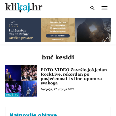
buč kesidi
FOTO-VIDEO Završio još jedan
RockLive, rekordan po
posjećenosti i s line-upom za
svakoga
Nedjelja, 27. srpnja 2025.
DRUŠTVO
Najnovije objave