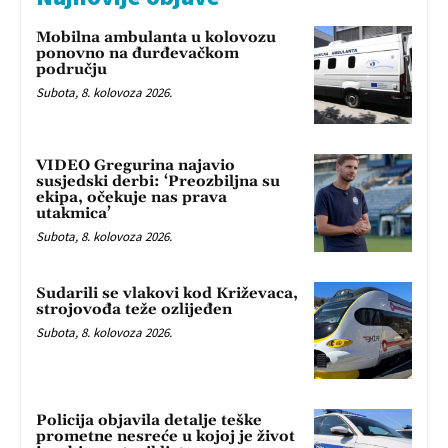
Mobilna ambulanta u kolovozu
ponovno na đurđevačkom
području
Subota, 8. kolovoza 2026.
VIDEO Gregurina najavio
susjedski derbi: ‘Preozbiljna su
ekipa, očekuje nas prava
utakmica’
Subota, 8. kolovoza 2026.
Sudarili se vlakovi kod Križevaca,
strojovođa teže ozlijeđen
Subota, 8. kolovoza 2026.
Policija objavila detalje teške
prometne nesreće u kojoj je život