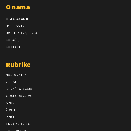
O nama
OGLAŠAVANJE
IMPRESSUM
UVJETI KORIŠTENJA
KOLAČIĆI
KONTAKT
Rubrike
NASLOVNICA
VIJESTI
IZ NAŠEG KRAJA
GOSPODARSTVO
SPORT
ŽIVOT
PRIČE
CRNA KRONIKA