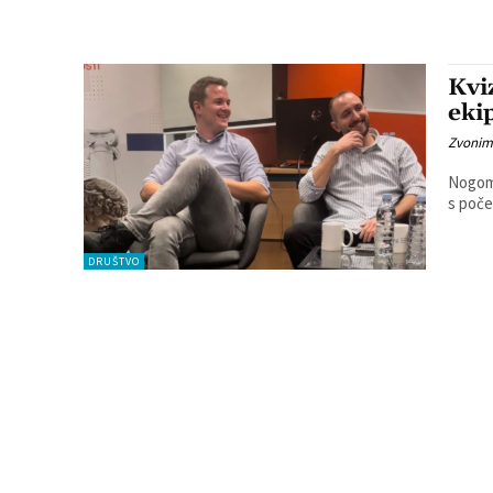
Kviz
eki
Zvonim
Nogome
s poče
DRUŠTVO