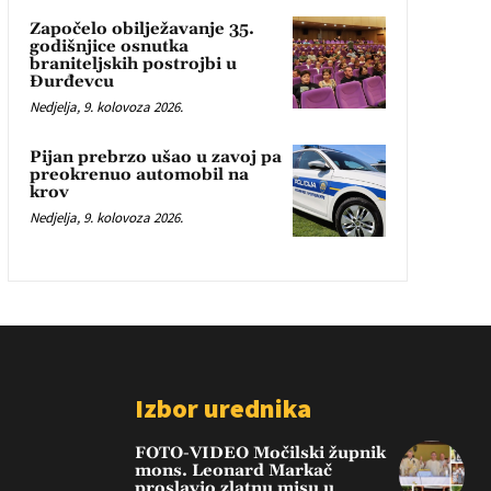
Započelo obilježavanje 35.
godišnjice osnutka
braniteljskih postrojbi u
Đurđevcu
Nedjelja, 9. kolovoza 2026.
Pijan prebrzo ušao u zavoj pa
preokrenuo automobil na
krov
Nedjelja, 9. kolovoza 2026.
Izbor urednika
FOTO-VIDEO Močilski župnik
mons. Leonard Markač
proslavio zlatnu misu u