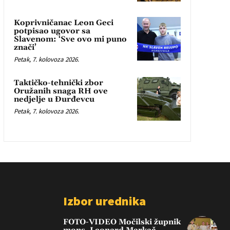
Koprivničanac Leon Geci
potpisao ugovor sa
Slavenom: ‘Sve ovo mi puno
znači’
Petak, 7. kolovoza 2026.
Taktičko-tehnički zbor
Oružanih snaga RH ove
nedjelje u Đurđevcu
Petak, 7. kolovoza 2026.
Izbor urednika
FOTO-VIDEO Močilski župnik