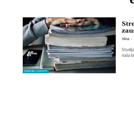
Stre
zau
Hina
-
Studij
naša b
ZANIMLJIVOSTI