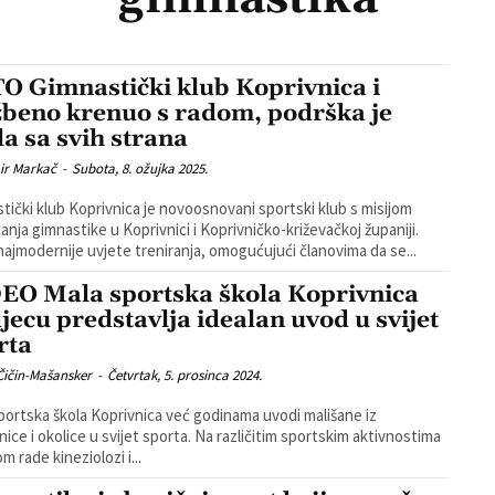
O Gimnastički klub Koprivnica i
žbeno krenuo s radom, podrška je
la sa svih strana
ir Markač
-
Subota, 8. ožujka 2025.
tički klub Koprivnica je novoosnovani sportski klub s misijom
anja gimnastike u Koprivnici i Koprivničko-križevačkoj županiji.
ajmodernije uvjete treniranja, omogućujući članovima da se...
EO Mala sportska škola Koprivnica
djecu predstavlja idealan uvod u svijet
rta
Čičin-Mašansker
-
Četvrtak, 5. prosinca 2024.
portska škola Koprivnica već godinama uvodi mališane iz
nice i okolice u svijet sporta. Na različitim sportskim aktivnostima
m rade kineziolozi i...