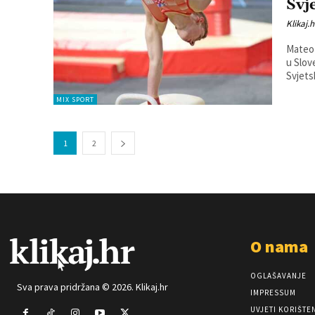
Svj
Klikaj.h
Mateo 
u Slov
Svjets
MIX SPORT
1
2
O nama
OGLAŠAVANJE
Sva prava pridržana © 2026. Klikaj.hr
IMPRESSUM
UVJETI KORIŠTE