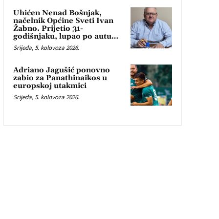
Uhićen Nenad Bošnjak,
načelnik Općine Sveti Ivan
Žabno. Prijetio 31-
godišnjaku, lupao po autu…
Srijeda, 5. kolovoza 2026.
Adriano Jagušić ponovno
zabio za Panathinaikos u
europskoj utakmici
Srijeda, 5. kolovoza 2026.