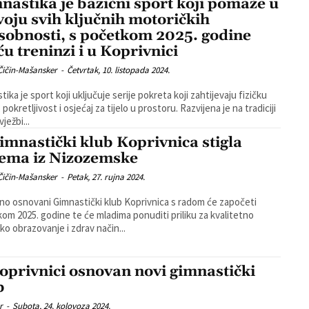
nastika je bazični sport koji pomaže u
voju svih ključnih motoričkih
sobnosti, s početkom 2025. godine
ću treninzi i u Koprivnici
Čičin-Mašansker
-
Četvrtak, 10. listopada 2024.
ika je sport koji uključuje serije pokreta koji zahtijevaju fizičku
pokretljivost i osjećaj za tijelo u prostoru. Razvijena je na tradiciji
vježbi...
imnastički klub Koprivnica stigla
ema iz Nizozemske
Čičin-Mašansker
-
Petak, 27. rujna 2024.
o osnovani Gimnastički klub Koprivnica s radom će započeti
om 2025. godine te će mladima ponuditi priliku za kvalitetno
ko obrazovanje i zdrav način...
oprivnici osnovan novi gimnastički
b
r
-
Subota, 24. kolovoza 2024.