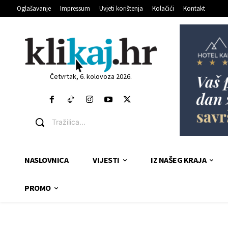
Oglašavanje
Impressum
Uvjeti korištenja
Kolačići
Kontakt
Četvrtak, 6. kolovoza 2026.
Tražilica...
NASLOVNICA
VIJESTI
IZ NAŠEG KRAJA
PROMO