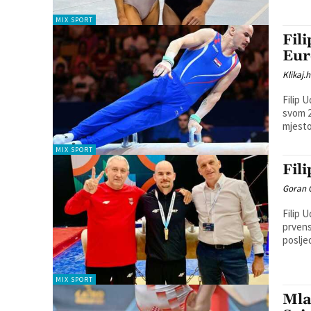
MIX SPORT
Fil
Eur
Klikaj.h
Filip 
svom 2
mjesto
MIX SPORT
Fil
Goran 
Filip 
prvenst
posljed
MIX SPORT
Mla