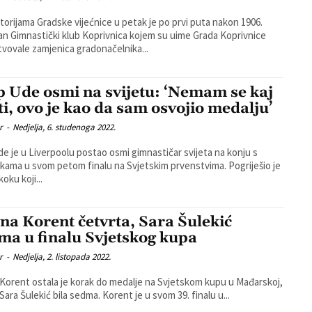
torijama Gradske vijećnice u petak je po prvi puta nakon 1906.
n Gimnastički klub Koprivnica kojem su uime Grada Koprivnice
tvovale zamjenica gradonačelnika...
ip Ude osmi na svijetu: ‘Nemam se kaj
iti, ovo je kao da sam osvojio medalju’
r
-
Nedjelja, 6. studenoga 2022.
Ude je u Liverpoolu postao osmi gimnastičar svijeta na konju s
kama u svom petom finalu na Svjetskim prvenstvima. Pogriješio je
oku koji...
ana Korent četvrta, Sara Šulekić
ma u finalu Svjetskog kupa
r
-
Nedjelja, 2. listopada 2022.
 Korent ostala je korak do medalje na Svjetskom kupu u Mađarskoj,
dok je Sara Šulekić bila sedma. Korent je u svom 39. finalu u...