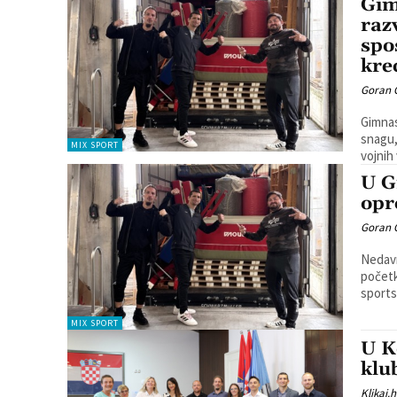
Gim
raz
spo
kre
Goran 
Gimnast
snagu, 
MIX SPORT
vojnih 
U G
opr
Goran 
Nedavn
početk
sports
MIX SPORT
U K
klu
Klikaj.h