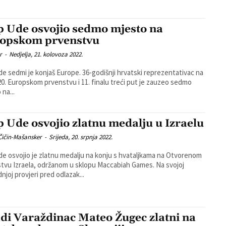
ip Ude osvojio sedmo mjesto na
opskom prvenstvu
r
-
Nedjelja, 21. kolovoza 2022.
Ude sedmi je konjaš Europe. 36-godišnji hrvatski reprezentativac na
0. Europskom prvenstvu i 11. finalu treći put je zauzeo sedmo
 na...
ip Ude osvojio zlatnu medalju u Izraelu
Čičin-Mašansker
-
Srijeda, 20. srpnja 2022.
Ude osvojio je zlatnu medalju na konju s hvataljkama na Otvorenom
vu Izraela, održanom u sklopu Maccabiah Games. Na svojoj
njoj provjeri pred odlazak...
di Varaždinac Mateo Žugec zlatni na