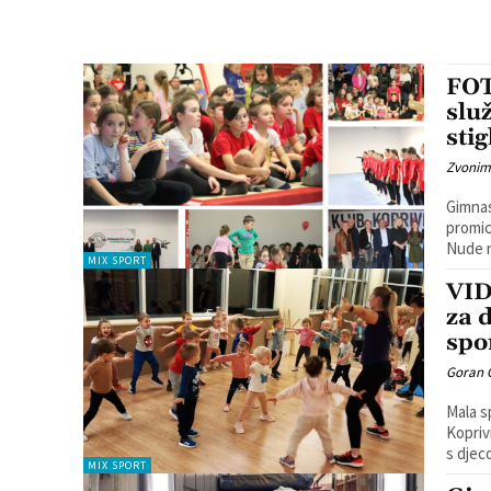
FOT
slu
stig
Zvonim
Gimnas
promic
Nude n
MIX SPORT
VID
za 
spo
Goran 
Mala s
Kopriv
s djeco
MIX SPORT