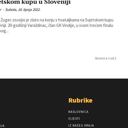
etskom kupu u Sloveniji
r
-
Subota, 18. lipnja 2022.
Žugec osvojio je zlato na konju s hvataljkama na Svjetskom kupu
eniji. 20-godišnji Varaždinac, član GK Vindije, u svom trećem finalu
kog...
Stranica 1 od 2
Rubrike
NASLOVNICA
VIJESTI
IZ NAŠEG KRAJA
NJA