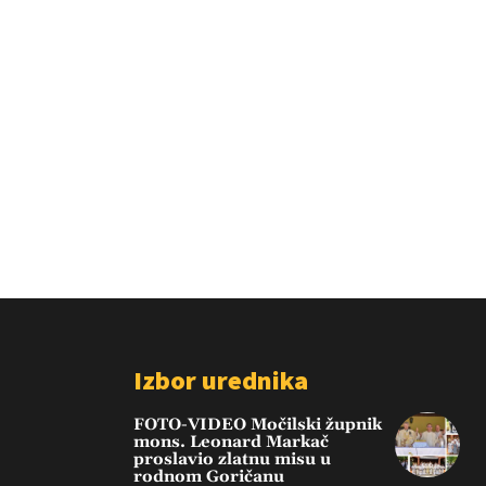
Izbor urednika
FOTO-VIDEO Močilski župnik
mons. Leonard Markač
proslavio zlatnu misu u
rodnom Goričanu