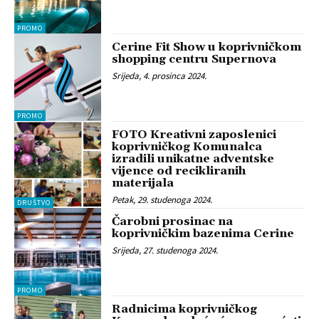
PROMO
Cerine Fit Show u koprivničkom
shopping centru Supernova
Srijeda, 4. prosinca 2024.
PROMO
FOTO Kreativni zaposlenici
koprivničkog Komunalca
izradili unikatne adventske
vijence od recikliranih
materijala
Petak, 29. studenoga 2024.
DRUŠTVO
Čarobni prosinac na
koprivničkim bazenima Cerine
Srijeda, 27. studenoga 2024.
PROMO
Radnicima koprivničkog