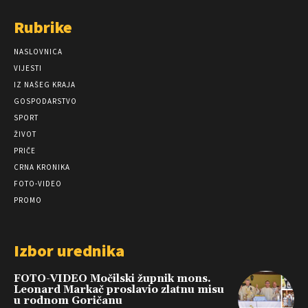
Rubrike
NASLOVNICA
VIJESTI
IZ NAŠEG KRAJA
GOSPODARSTVO
SPORT
ŽIVOT
PRIČE
CRNA KRONIKA
FOTO-VIDEO
PROMO
Izbor urednika
FOTO-VIDEO Močilski župnik mons.
Leonard Markač proslavio zlatnu misu
u rodnom Goričanu