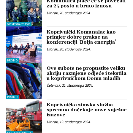
Komunalca plaće će se povećati
za 25 posto u bruto iznosu
Utorak, 26. studenoga 2024.
GOSPODARSTVO
Koprivnički Komunalac kao
primjer dobre prakse na
konferenciji ‘Bolja energija’
Utorak, 26. studenoga 2024.
PROMO
Ove subote ne propustite veliku
akciju razmjene odjeće i tekstila
u koprivničkom Domu mladih
Četvrtak, 21. studenoga 2024.
PROMO
Koprivnička zimska služba
spremno dočekuje nove snježne
izazove
Utorak, 19. studenoga 2024.