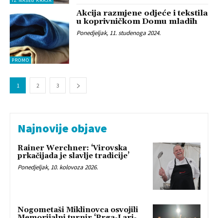
IZ NAŠEG KRAJA
Akcija razmjene odjeće i tekstila
u koprivničkom Domu mladih
Ponedjeljak, 11. studenoga 2024.
PROMO
1
2
3
Najnovije objave
Rainer Werchner: ‘Virovska
prkačijada je slavlje tradicije’
Ponedjeljak, 10. kolovoza 2026.
Nogometaši Miklinovca osvojili
Memorijalni turnir ‘Prga-Lari-