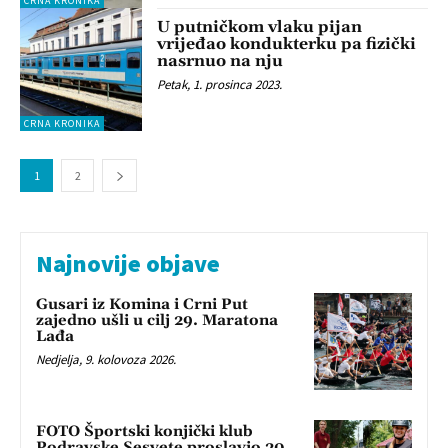
CRNA KRONIKA
U putničkom vlaku pijan
vrijeđao kondukterku pa fizički
nasrnuo na nju
Petak, 1. prosinca 2023.
CRNA KRONIKA
1
2
Najnovije objave
Gusari iz Komina i Crni Put
zajedno ušli u cilj 29. Maratona
Lađa
Nedjelja, 9. kolovoza 2026.
FOTO Športski konjički klub
Podravske Sesvete proslavio 20.