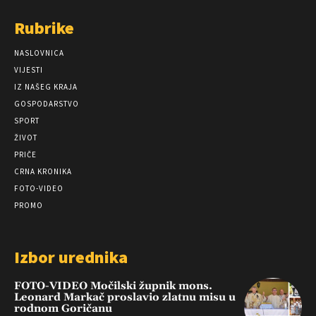
Rubrike
NASLOVNICA
VIJESTI
IZ NAŠEG KRAJA
GOSPODARSTVO
SPORT
ŽIVOT
PRIČE
CRNA KRONIKA
FOTO-VIDEO
PROMO
Izbor urednika
FOTO-VIDEO Močilski župnik mons.
Leonard Markač proslavio zlatnu misu u
rodnom Goričanu