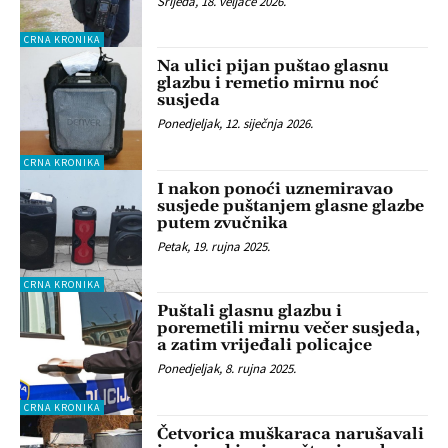
Srijeda, 18. veljače 2026.
CRNA KRONIKA
Na ulici pijan puštao glasnu
glazbu i remetio mirnu noć
susjeda
Ponedjeljak, 12. siječnja 2026.
CRNA KRONIKA
I nakon ponoći uznemiravao
susjede puštanjem glasne glazbe
putem zvučnika
Petak, 19. rujna 2025.
CRNA KRONIKA
Puštali glasnu glazbu i
poremetili mirnu večer susjeda,
a zatim vrijeđali policajce
Ponedjeljak, 8. rujna 2025.
CRNA KRONIKA
Četvorica muškaraca narušavali