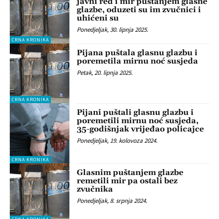
javni red i mir puštanjem glasne
glazbe, oduzeti su im zvučnici i
uhićeni su
Ponedjeljak, 30. lipnja 2025.
CRNA KRONIKA
Pijana puštala glasnu glazbu i
poremetila mirnu noć susjeda
Petak, 20. lipnja 2025.
CRNA KRONIKA
Pijani puštali glasnu glazbu i
poremetili mirnu noć susjeda,
35-godišnjak vrijeđao policajce
Ponedjeljak, 19. kolovoza 2024.
CRNA KRONIKA
Glasnim puštanjem glazbe
remetili mir pa ostali bez
zvučnika
Ponedjeljak, 8. srpnja 2024.