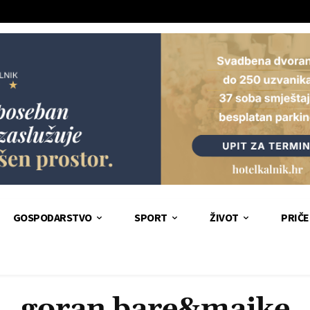
GOSPODARSTVO
SPORT
ŽIVOT
PRIČE
goran bare&majke