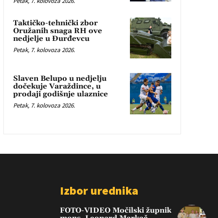
Petak, 7. kolovoza 2026.
Taktičko-tehnički zbor
Oružanih snaga RH ove
nedjelje u Đurđevcu
Petak, 7. kolovoza 2026.
Slaven Belupo u nedjelju
dočekuje Varaždince, u
prodaji godišnje ulaznice
Petak, 7. kolovoza 2026.
Izbor urednika
FOTO-VIDEO Močilski župnik