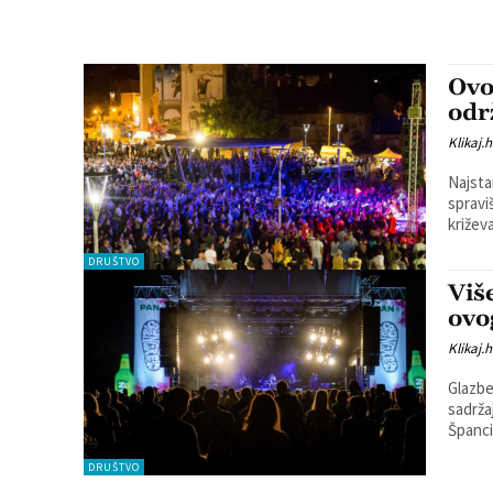
Ovo
održ
Klikaj.h
Najsta
spraviš
DRUŠTVO
Viš
ovo
Klikaj.h
Glazbe
sadrža
Španci
DRUŠTVO