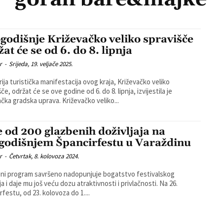
godišnje Križevačko veliko spravišče
at će se od 6. do 8. lipnja
r
-
Srijeda, 19. veljače 2025.
rija turistička manifestacija ovog kraja, Križevačko veliko
če, održat će se ove godine od 6. do 8. lipnja, izvijestila je
križevačka gradska uprava. Križevačko veliko...
e od 200 glazbenih doživljaja na
godišnjem Špancirfestu u Varaždinu
r
-
Četvrtak, 8. kolovoza 2024.
ni program savršeno nadopunjuje bogatstvo festivalskog
ja i daje mu još veću dozu atraktivnosti i privlačnosti. Na 26.
rfestu, od 23. kolovoza do 1....