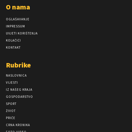
O nama
OGLAŠAVANJE
IMPRESSUM
UVJETI KORIŠTENJA
KOLAČIĆI
KONTAKT
Rubrike
NASLOVNICA
VIJESTI
IZ NAŠEG KRAJA
GOSPODARSTVO
SPORT
ŽIVOT
PRIČE
CRNA KRONIKA