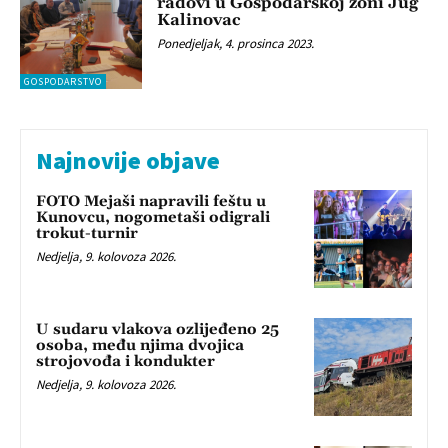
radovi u Gospodarskoj zoni Jug
Kalinovac
Ponedjeljak, 4. prosinca 2023.
GOSPODARSTVO
Najnovije objave
FOTO Mejaši napravili feštu u
Kunovcu, nogometaši odigrali
trokut-turnir
Nedjelja, 9. kolovoza 2026.
U sudaru vlakova ozlijeđeno 25
osoba, među njima dvojica
strojovođa i kondukter
Nedjelja, 9. kolovoza 2026.